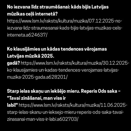
No iezvana līdz straumēšanai: kāds bijis Latvijas
mūzikas ceļš internetā?
https://www.lsm.lv/raksts/kultura/muzika/07.12.2025-no-
iezvana-lidz-straumesanai-kads-bijis-latvijas-muzikas-cels-
interneta.a624637/
Ko klausījāmies un kādas tendences vērojamas
Latvijas mūzikā 2025.
gadā?
https://www.lsm.lv/raksts/kultura/muzika/30.12.2025-
ko-klausijamies-un-kadas-tendences-verojamas-latvijas-
muzika-2025-gada.a628201/
Starp ielas skaņu un iekšējo mieru. Reperis Ods saka –
"Tavai zināšanai, man viss ir
labi!"
https://www.lsm.lv/raksts/kultura/muzika/11.06.2025-
starp-ielas-skanu-un-ieksejo-mieru-reperis-ods-saka-tavai-
zinasanai-man-viss-ir-labi.a602703/