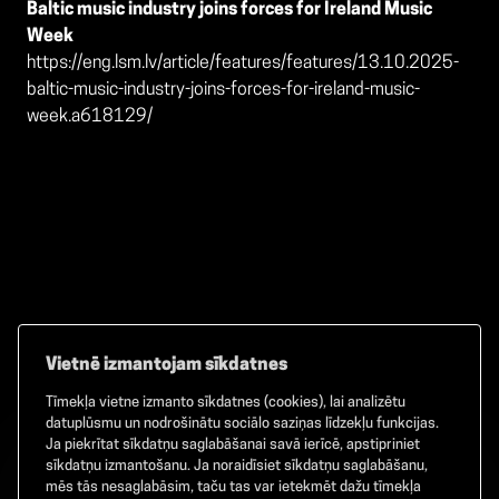
Baltic music industry joins forces for Ireland Music
Week
https://eng.lsm.lv/article/features/features/13.10.2025-
baltic-music-industry-joins-forces-for-ireland-music-
week.a618129/
Vietnē izmantojam sīkdatnes
Tīmekļa vietne izmanto sīkdatnes (cookies), lai analizētu
Facebook
TikTok
Instagram
datuplūsmu un nodrošinātu sociālo saziņas līdzekļu funkcijas.
Ja piekrītat sīkdatņu saglabāšanai savā ierīcē, apstipriniet
sīkdatņu izmantošanu. Ja noraidīsiet sīkdatņu saglabāšanu,
mēs tās nesaglabāsim, taču tas var ietekmēt dažu tīmekļa