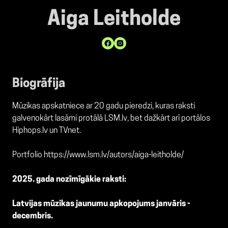
Aiga Leitholde
Biogrāfija
Mūzikas apskatniece ar 20 gadu pieredzi, kuras raksti
galvenokārt lasāmi protālā LSM.lv, bet dažkārt arī portālos
Hiphops.lv un TVnet.
Portfolio
https://www.lsm.lv/autors/aiga-leitholde/
2025. gada nozīmīgākie raksti:
Latvijas mūzikas jaunumu apkopojums janvāris -
decembris.