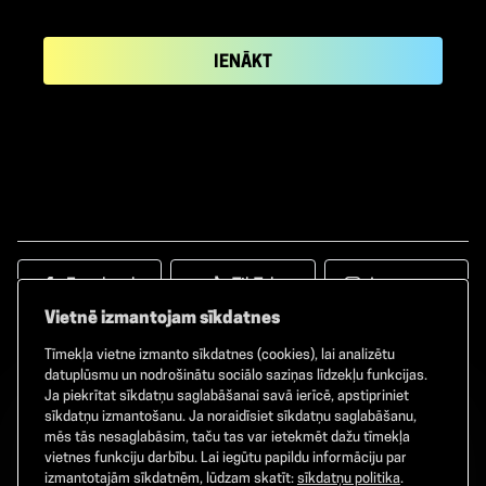
IENĀKT
Facebook
TikTok
Instagram
Vietnē izmantojam sīkdatnes
Tīmekļa vietne izmanto sīkdatnes (cookies), lai analizētu
datuplūsmu un nodrošinātu sociālo saziņas līdzekļu funkcijas.
Ja piekrītat sīkdatņu saglabāšanai savā ierīcē, apstipriniet
©
2026
GAMMA. Visas tiesības aizsargātas.
sīkdatņu izmantošanu. Ja noraidīsiet sīkdatņu saglabāšanu,
mēs tās nesaglabāsim, taču tas var ietekmēt dažu tīmekļa
vietnes funkciju darbību. Lai iegūtu papildu informāciju par
izmantotajām sīkdatnēm, lūdzam skatīt:
sīkdatņu politika
.