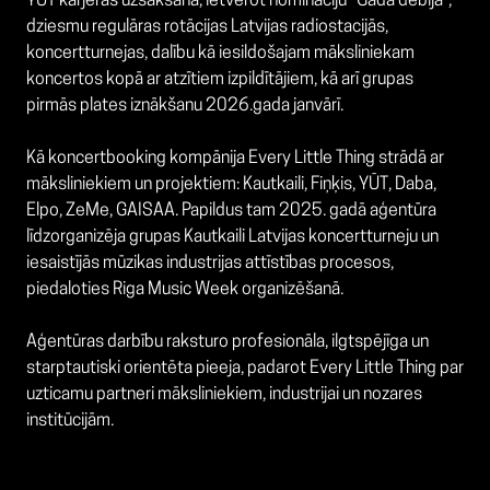
YŪT karjeras uzsākšana, ietverot nomināciju “Gada debija”,
dziesmu regulāras rotācijas Latvijas radiostacijās,
koncertturnejas, dalību kā iesildošajam māksliniekam
koncertos kopā ar atzītiem izpildītājiem, kā arī grupas
pirmās plates iznākšanu 2026.gada janvārī.
Kā koncertbooking kompānija Every Little Thing strādā ar
māksliniekiem un projektiem: Kautkaili, Fiņķis, YŪT, Daba,
Elpo, ZeMe, GAISAA. Papildus tam 2025. gadā aģentūra
līdzorganizēja grupas Kautkaili Latvijas koncertturneju un
iesaistījās mūzikas industrijas attīstības procesos,
piedaloties Riga Music Week organizēšanā.
Aģentūras darbību raksturo profesionāla, ilgtspējīga un
starptautiski orientēta pieeja, padarot Every Little Thing par
uzticamu partneri māksliniekiem, industrijai un nozares
institūcijām.