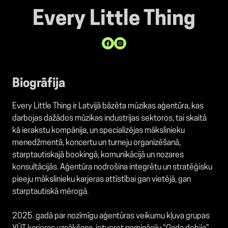
Every Little Thing
Biogrāfija
Every Little Thing ir Latvijā bāzēta mūzikas aģentūra, kas
darbojas dažādos mūzikas industrijas sektoros, tai skaitā
kā ierakstu kompānija, un specializējas mākslinieku
menedžmentā, koncertu un turneju organizēšanā,
starptautiskajā bookingā, komunikācijā un nozares
konsultācijās. Aģentūra nodrošina integrētu un stratēģisku
pieeju mākslinieku karjeras attīstībai gan vietējā, gan
starptautiskā mērogā.
2025. gadā par nozīmīgu aģentūras veikumu kļuva grupas