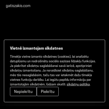
gatiszakis.com
Vietnē izmantojam sīkdatnes
Tīmekļa vietne izmanto sīkdatnes (cookies), lai analizētu
Facebook
TikTok
Instagram
datuplūsmu un nodrošinātu sociālo saziņas līdzekļu funkcijas.
Ja piekrītat sīkdatņu saglabāšanai savā ierīcē, apstipriniet
sīkdatņu izmantošanu. Ja noraidīsiet sīkdatņu saglabāšanu,
mēs tās nesaglabāsim, taču tas var ietekmēt dažu tīmekļa
vietnes funkciju darbību. Lai iegūtu papildu informāciju par
©
2026
GAMMA. Visas tiesības aizsargātas.
izmantotajām sīkdatnēm, lūdzam skatīt:
sīkdatņu politika
.
Nepiekrītu
Piekrītu