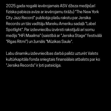
2025.gada nogalē ievērojamais ASV džeza medijs(arī
fiziska pabieza avīze ar ievērojamu tirāžu) "The New York
City Jazz Record" publicēja plašu rakstu par Jersika
Records un tās vadītāju Mareku Ameriku sadaļā "Label
Spotlight". Par izdevniecību izvērsti rakstījuši arī somu
medijs "HiFi Maailma" (saistībā ar "Jersika Stage" festivālā
"Rīgas Ritmi") un žurnāls "Mūzikas Saule".
Labu dinamiku izdevniecības darbā palīdz uzturēt Valsts
kultūrkapitāla fonda sniegtais finansiālais atbalsts par ko
"Jersika Records" ir ļoti pateicīga.