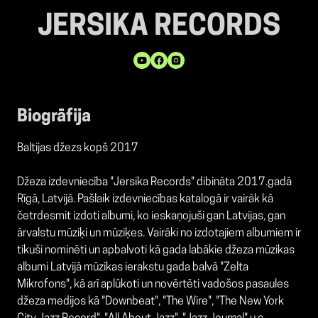
JERSIKA RECORDS
Biogrāfija
Baltijas džezs kopš 2017
Džeza izdevniecība "Jersika Records" dibināta 2017.gadā
Rīgā, Latvijā. Pašlaik izdevniecības katalogā ir vairāk kā
četrdesmit izdoti albumi, ko ieskaņojuši gan Latvijas, gan
ārvalstu mūziķi un mūziķes. Vairāki no izdotajiem albumiem ir
tikuši nominēti un apbalvoti kā gada labākie džeza mūzikas
albumi Latvijā mūzikas ierakstu gada balvā "Zelta
Mikrofons", kā arī aplūkoti un novērtēti vadošos pasaules
džeza medijos kā "Downbeat", "The Wire", "The New York