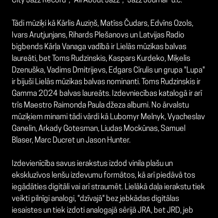
City Jazz Record", "All About Jazz", "Jazz Journal" u.c.
Tādi mūziķi kā Kārlis Auziņš, Matīss Čudars, Edvīns Ozols,
Ivars Arutjunjans, Rihards Plešanovs un Latvijas Radio
bigbends Kārļa Vanaga vadībā ir Lielās mūzikas balvas
laureāti, bet Toms Rudzinskis, Kaspars Kurdeko, Miķelis
Dzenuška, Vadims Dmitrijevs, Edgars Cīrulis un grupa "Lupa"
ir bijuši Lielās mūzikas balvas nominanti. Toms Rudzinskis ir
Gamma 2024 balvas laureāts. Izdevniecības katalogā ir arī
trīs Maestro Raimonda Paula džeza albumi. No ārvalstu
mūziķiem minami tādi vārdi kā Lubomyr Melnyk, Vyacheslav
Ganelin, Arkady Gotesman, Liudas Mockūnas, Samuel
Blaser, Marc Ducret un Jason Hunter.
Izdevienīcība savus ierakstus izdod vinila plašu un
ekskluzīvos lenšu izdevumu formātos, kā arī piedāvā tos
iegādāties digitāli vai arī straumēt. Lielākā daļa ierakstu tiek
veikti pilnīgi analogi, "dzīvajā" bez jebkādas digitālas
iesaistes un tiek izdoti analogajā sērijā JRA, bet JRD, jeb