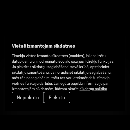
Vietnē izmantojam sīkdatnes
Tīmekļa vietne izmanto sīkdatnes (cookies), lai analizētu
Facebook
TikTok
Instagram
datuplūsmu un nodrošinātu sociālo saziņas līdzekļu funkcijas.
Ja piekrītat sīkdatņu saglabāšanai savā ierīcē, apstipriniet
sīkdatņu izmantošanu. Ja noraidīsiet sīkdatņu saglabāšanu,
mēs tās nesaglabāsim, taču tas var ietekmēt dažu tīmekļa
vietnes funkciju darbību. Lai iegūtu papildu informāciju par
©
2026
GAMMA. Visas tiesības aizsargātas.
izmantotajām sīkdatnēm, lūdzam skatīt:
sīkdatņu politika
.
Nepiekrītu
Piekrītu