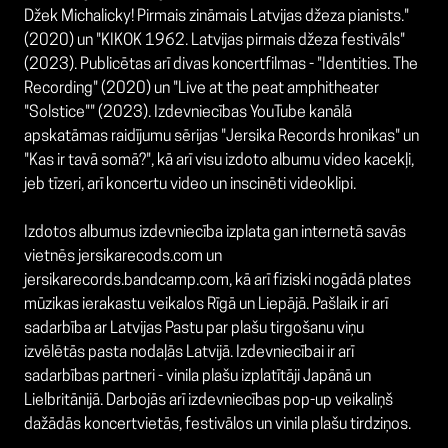
Džek Michalicky! Pirmais zināmais Latvijas džeza pianists."
(2020) un "KIKOK 1962. Latvijas pirmais džeza festivāls"
(2023). Publicētas arī divas koncertfilmas - "Identities. The
Recording" (2020) un "Live at the peat amphitheater
"Solstice"" (2023). Izdevniecības YouTube kanālā
apskatāmas raidījumu sērijas "Jersika Records hronikas" un
"Kas ir tavā somā?", kā arī visu izdoto albumu video kacekļi,
jeb tīzeri, arī koncertu video un inscinēti videoklipi.
Izdotos albumus izdevniecība izplata gan internetā savās
vietnēs jersikarecods.com un
jersikarecords.bandcamp.com, kā arī fiziski nogādā plates
mūzikas ierakastu veikalos Rīgā un Liepājā. Pašlaik ir arī
sadarbība ar Latvijas Pastu par plašu tirgošanu viņu
izvēlētās pasta nodaļās Latvijā. Izdevniecībai ir arī
sadarbības partneri - vinila plašu izplatītāji Japānā un
Lielbritānijā. Darbojās arī izdevniecības pop-up veikaliņš
dažādās koncertvietās, festivālos un vinila plašu tirdziņos.