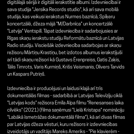
digitālajā sērijā ir digitāli ierakstītie albumi. Izdevniecībai ir
sava studija "Jersika Records studio", kā arī sava mobilā
studija, kas veikusi ierakstus Nurmes baznīcā, Spīķeru
koncertzālē, džeza mājā "M/Darbnīca" un koncertzālē
"Latvija" Ventspilī. Tāpat izdevniecība ir sadarbojusies ar
Rīgas skaņu ierakstu studiju Reformātu baznīcā un Latvijas
Radio studiju. Visciešāk izdevniecība sadarbojas ar skaņu
režisoru Mārtiņu Krastiņu, bet izdotos albumus ierakstījuši
arī tādi skaņu režisori kā Gustavs Ērenpreiss, Gatis Zaķis,
Tālis Timrots, Varis Kurmiņš, Krišs Veismanis, Olivers Tarvids
un Kaspars Putriņš.
Izdevniecība ir producējusi un laidusi klajā arī trīs
dokumentālās filmas - sadarbībā ar Latvijas Televīzīju ciklā
"Latvijas kods" režisora Emīla Alpa filmu "Renesanses laika
cilvēks" (2021) (filma saņēmusi "Lielā Kristapa" nomināciju
"Labākā īsmetrāžas dokumentālā filma"), kā arī divas filmas
par Latvijas džeza vēsturi, kuru režisors ir izdevniecības
izveidotājs un vadītājs Mareks Ameriks - "Pie klavierēm -