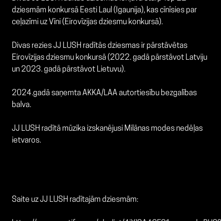
dziesmām konkursā Eesti Laul (Igaunija), kas cīnīsies par
ceļazīmi uz Vīni (Eirovīzijas dziesmu konkursā).
Divas rezies JJ LUSH radītās dziesmas ir pārstāvētas
Eirovīzijas dziesmu konkursā (2022. gadā pārstāvot Latviju
un 2023. gadā pārstāvot Lietuvu).
2024.gadā saņemta AKKA/LAA autortiesību bezgalības
balva.
JJ LUSH radītā mūzika izskanējusi Milānas modes nedēļas
ietvaros.
Saite uz JJ LUSH radītajām dziesmām: