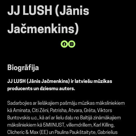
JJ LUSH (Jānis
Jačmenkins)
Biogrāfija
JJ LUSH (Jānis Jačmenkins) ir latviešu mūzikas
producents un dziesmu autors.
Sadarbojies ar lielākajiem pašmāju mūzikas māksliniekiem
kā Aminata, Citi Zēni, Patrisha, Atvara, Grēta, Viktors
Buntovskis u.c., kā arī ar lielu daļu no Baltijā zināmākajiem
māksliniekiem kā 5MIINUST, villemdrillem, Karl Killing,
Clicheric & Max (EE) un Paulina Paukštaityte, Gabrielius