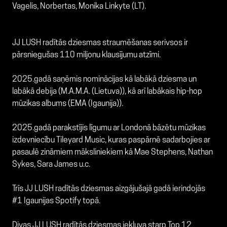
Vagelis, Norbertas, Monika Linkyte (LT).
JJ LUSH radītās dziesmas straumēšanas serivsos ir
pārsniegušas 110 miljonu klausījumu atzīmi.
2025.gadā saņēmis nominācijas kā labākā dziesma un
labākā debija (M.A.M.A. (Lietuva)), kā arī labākais hip-hop
mūzikas albums (EMA (Igaunija)).
2025.gadā parakstījis līgumu ar Londonā bāzētu mūzikas
izdevniecību Tileyard Music, kuras paspārnē sadarbojies ar
pasaulē zināmiem māksliniekiem kā Mae Stephens, Nathan
Sykes, Sara James u.c.
Trīs JJ LUSH radītās dziesmas aizgājušajā gadā ierindojās
#1 Igaunijas Spotify topā.
Divas JJ LUSH radītās dziesmas iekļuva starp Top 12