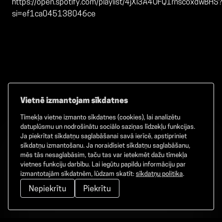
https://open.spotify.com/playlist/4jXl3A4OFQ1rnscoxdwBHS?
si=ef1ca045138046ce
Vietnē izmantojam sīkdatnes
Tīmekļa vietne izmanto sīkdatnes (cookies), lai analizētu
Facebook
TikTok
Instagram
datuplūsmu un nodrošinātu sociālo saziņas līdzekļu funkcijas.
Ja piekrītat sīkdatņu saglabāšanai savā ierīcē, apstipriniet
sīkdatņu izmantošanu. Ja noraidīsiet sīkdatņu saglabāšanu,
mēs tās nesaglabāsim, taču tas var ietekmēt dažu tīmekļa
vietnes funkciju darbību. Lai iegūtu papildu informāciju par
©
2026
GAMMA. Visas tiesības aizsargātas.
izmantotajām sīkdatnēm, lūdzam skatīt:
sīkdatņu politika
.
Nepiekrītu
Piekrītu