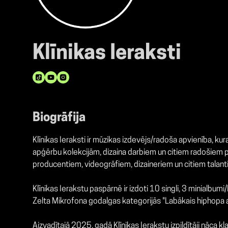
Klīnikas Ieraksti
Biogrāfija
Klīnikas Ieraksti ir mūzikas izdevējs/radoša apvienība, ku
apģērbu kolekcijām, dizaina darbiem un citiem radošiem pa
producentiem, videogrāfiem, dizaineriem un citiem talanti
Klīnikas Ierakstu paspārnē ir izdoti 10 singli, 3 minialbu
Zelta Mikrofona godalgas kategorijās "Labākais hiphopa 
Aizvadītajā 2025. gadā Klīnikas Ierakstu izpildītāji nāca 