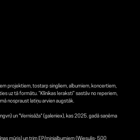
ākiem projektiem, tostarp singliem, albumiem, koncertiem,
es uz tā formātu. “Klīnikas Ieraksti” sastāv no reperiem,
omā nospraust latiņu arvien augstāk.
 sangvn) un "Vernisāža" (galeniex), kas 2025. gadā saņēma
- Ķīnas mūris) un trim EP/minialbumiem (Wiesulis- 500