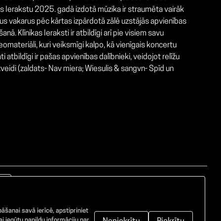
kas Ierakstu 2025. gadā izdotā mūzika ir straumēta vairāk
vus vakarus pēc kārtas izpārdotā zālē uzstājās apvienības
. Klīnikas Ieraksti ir atbildīgi arī pie visiem savu
omateriāli, kuri veiksmīgi kalpo, kā vienīgais koncertu
tbildīgi ir pašas apvienības dalībnieki, veidojot relīžu
izveidi (zaldats- Nav miera; Wiesulis & sangvn- Spīd un
āšanai savā ierīcē, apstipriniet
i iegūtu papildu informāciju par