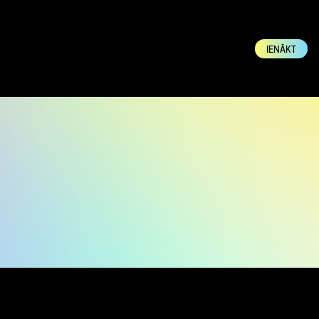
IENĀKT