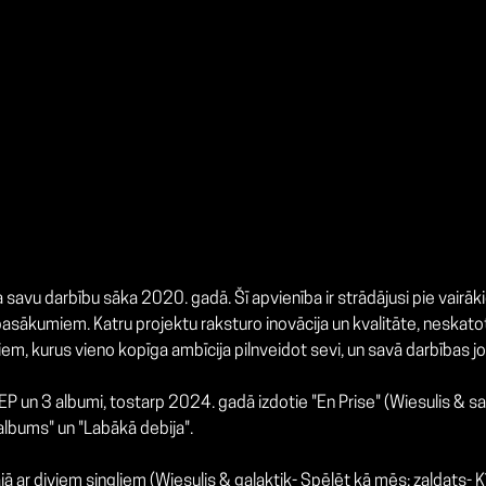
ra savu darbību sāka 2020. gadā. Šī apvienība ir strādājusi pie vair
sākumiem. Katru projektu raksturo inovācija un kvalitāte, neskatoti
em, kurus vieno kopīga ambīcija pilnveidot sevi, un savā darbības j
mi/EP un 3 albumi, tostarp 2024. gadā izdotie "En Prise" (Wiesulis &
albums" un "Labākā debija".
klajā ar diviem singliem (Wiesulis & galaktik- Spēlēt kā mēs; zaldats