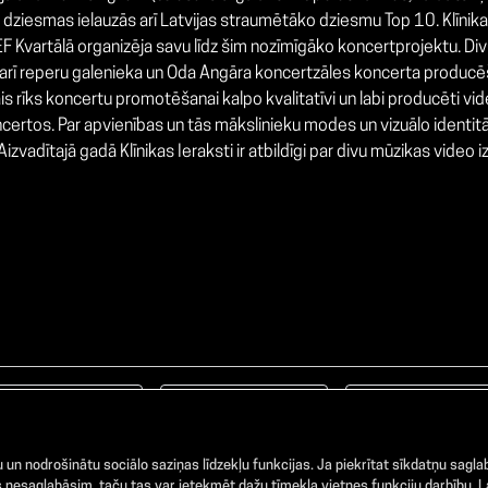
uru dziesmas ielauzās arī Latvijas straumētāko dziesmu Top 10. Klīni
EF Kvartālā organizēja savu līdz šim nozīmīgāko koncertprojektu. Di
arī reperu galenieka un Oda Angāra koncertzāles koncerta producēšanā
rīks koncertu promotēšanai kalpo kvalitatīvi un labi producēti vide
rtos. Par apvienības un tās mākslinieku modes un vizuālo identitāti a
izvadītajā gadā Klīnikas Ieraksti ir atbildīgi par divu mūzikas video 
Facebook
TikTok
Instagram
un nodrošinātu sociālo saziņas līdzekļu funkcijas. Ja piekrītat sīkdatņu saglab
nesaglabāsim, taču tas var ietekmēt dažu tīmekļa vietnes funkciju darbību. La