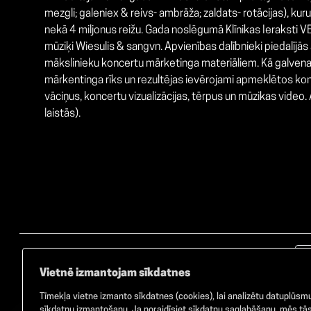
mezgli; galeniex & reivs- ambrāža; zaldats- rotācijas), k
nekā 4 miljonus reižu. Gada noslēgumā Klīnikas Ieraksti V
mūziķi Wiesulis & sangvn. Apvienības dalībnieki piedalījās 
mākslinieku koncertu mārketinga materiāliem. Kā galvenais 
mārkentinga rīks un rezultējas ievērojami apmeklētos konce
vāciņus, koncertu vizualizācijas, tērpus un mūzikas video. A
laistās).
Vietnē izmantojam sīkdatnes
Tīmekļa vietne izmanto sīkdatnes (cookies), lai analizētu datuplūsmu 
sīkdatņu izmantošanu. Ja noraidīsiet sīkdatņu saglabāšanu, mēs tās 