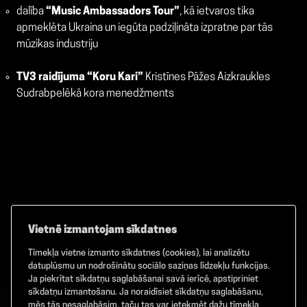
dalība
“Music Ambassadors Tour”
, kā ietvaros tika
apmeklēta Ukraina un iegūta padziļināta izpratne par tās
mūzikas industriju
TV3 raidījuma “Koru Kari”
Kristīnes Pāžes Aizkraukles
Sudrabpelēkā kora menedžments
Vietnē izmantojam sīkdatnes
Tīmekļa vietne izmanto sīkdatnes (cookies), lai analizētu
Facebook
TikTok
Instagram
datuplūsmu un nodrošinātu sociālo saziņas līdzekļu funkcijas.
Ja piekrītat sīkdatņu saglabāšanai savā ierīcē, apstipriniet
sīkdatņu izmantošanu. Ja noraidīsiet sīkdatņu saglabāšanu,
mēs tās nesaglabāsim, taču tas var ietekmēt dažu tīmekļa