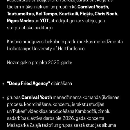
kapacitātēs strādājusi ar un palīdzējusi attīstīt karjeras
tādiem māksliniekiem un grupām kā
Carnival Youth,
Tautumeitas, Bel Tempo, Kautkaili, Fiņķis, Chris Noah,
Rīgas Modes
un
YŪT
, strādājot gan ar vietējo, gan
starptautisko auditoriju.
Kristīne arī ieguvusi bakalaura grādu mūzikas menedžmentā
Lielbritānijas University of Hertfordshire.
Nozīmīgākie projekti 2025. gadā:
"Deep Fried Agency"
dibināšana
grupas
Carnival Youth
menedžmenta komanda (ikdienas
procesu koordinēšana, koncertu, ierakstu studijas
un"Puķes" videoklipa producēšana Kambodžā, zīmolu
sadarbības, aktīvs darbs pie 2026. gada koncerta
Mežaparka Zaļajā teātrī un grupas sestā studijas albuma