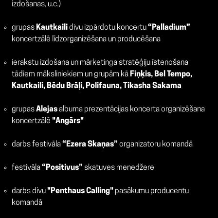
izdošanas, u.c.)
grupas
Kautkaili
divu izpārdotu koncertu
“Palladium”
koncertzālē līdzorganizēšana un producēšana
ierakstu izdošana un mārketinga stratēģiju īstenošana
tādiem māksliniekiem un grupām kā
Fiņķis, Bel Tempo,
Kautkaili, Bēdu Brāļi, Polifauna, Tikasha Sakama
grupas
Alejas
albuma prezentācijas koncerta organizēšana
koncertzālē
"Angārs"
darbs festivāla
“Ezera Skaņas”
organizatoru komandā
festivāla
“Positivus”
skatuves menedžere
darbs divu
"Penthaus Calling"
pasākumu producentu
komandā