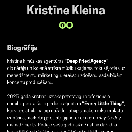
Kristīne Kleina
Biogrāfija
Kristīne ir mūzikas aģentūras
"Deep Fried Agency"
dibinātāja un ikdienā attīsta mūziķu karjeras, fokusējoties uz
menedžmentu, mārketingu, ierakstu izdošanu, sadarbībām,
koncertu producēšanu.
2025. gadā Kristīne uzsāka patstāvīgu profesionālo
darbību pēc sešiem gadiem aģentūrā
“Every Little Thing”
,
kur viņas atbildībā bija dažādu Latvijas mākslinieku ierakstu
izdošana, mārketinga stratēģiju īstenošana un
day-to-day
menedžments. Pēdējo sešu gadu laikā Kristīne dažādās