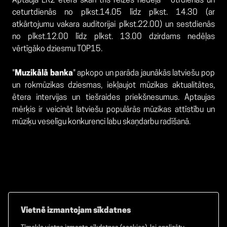
Aptauja LR2 ēterā skan trīs reizes nedēļā – otrdienās un
ceturtdienās no plkst.14.05 līdz plkst. 14.30 (ar
atkārtojumu vakara auditorijai plkst.22.00) un sestdienās
no plkst.12.00 līdz plkst. 13.00 dzirdams nedēļas
vērtīgāko dziesmu TOP15.
"
Muzikālā banka
" apkopo un parāda jaunākās latviešu pop
un rokmūzikas dziesmas, iekļaujot mūzikas aktualitātes,
ētera intervijas un tiešraides priekšnesumus. Aptaujas
mērķis ir veicināt latviešu populārās mūzikas attīstību un
mūziķu veselīgu konkurenci labu skaņdarbu radīšanā.
Vietnē izmantojam sīkdatnes