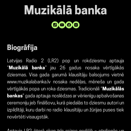
Muzikālā banka
Biogrāfija
Latvijas Radio 2 (LR2) pop un rokdziesmu aptauja
“
Muzikālā banka
” jau 26 gadus nosaka vērtīgākās
dziesmas. Visa gada garumā klausītāju balsojums vietnē
www.muzikalabanka.lv nosaka nedēļas, mēneša un gada
vērtīgākās popa un roka dziesmas. Tradicionāli “
Muzikālās
bankas
” gada aptauja noslēdzas ar vērienīgu apbalvošanas
ceremoniju jeb finālšovu, kurā piedalās to dziesmu autori un
izpildītāji, kuru darbi no radio klausītāju un žūrijas puses tiek
novērtēti visaugstāk.