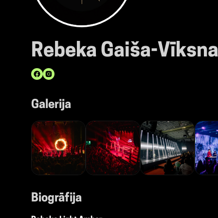
Rebeka Gaiša-Vīksn
Galerija
Biogrāfija