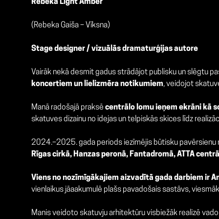
Rebeka Light Amber
(Rebeka Gaiša – Vīksna)
Stage designer / vizuālās dramaturģijas autore
Vairāk nekā desmit gadus strādājot publisku un slēgtu p
koncertiem un lielizmēra notikumiem
, veidojot skatu
Manā radošajā praksē
centrālo lomu ieņem ekrāni kā 
skatuves dizainu no idejas un telpiskās skices līdz realizāc
2024.–2025. gada periods iezīmējis būtisku pavērsienu ma
Rīgas cirkā, Hanzas peronā, Fantadromā, ATTA centr
Viens no nozīmīgākajiem aizvadītā gada darbiem ir A
vienlaikus jāaakumulē plašs pavadošais sastāvs, viesmāksli
Manis veidoto skatuvju arhitektūru visbiežāk realizē vado