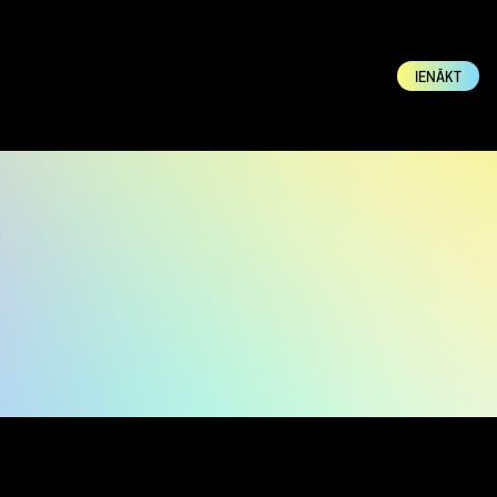
IENĀKT