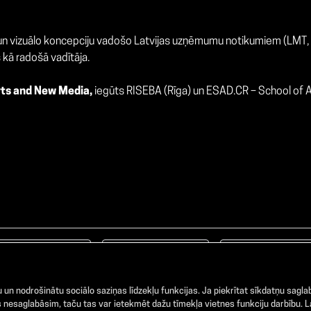
 un vizuālo koncepciju vadošo Latvijas uzņēmumu notikumiem (LMT, 
kā radošā vadītāja.
rts and New Media,
iegūts RISEBA (Rīga) un ESAD.CR – School of Ar
Facebook
TikTok
Instagram
un nodrošinātu sociālo saziņas līdzekļu funkcijas. Ja piekrītat sīkdatņu saglab
nesaglabāsim, taču tas var ietekmēt dažu tīmekļa vietnes funkciju darbību. La