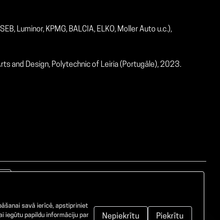
SEB, Luminor, KPMG, BALCIA, ELKO, Moller Auto u.c.),
ts and Design, Polytechnic of Leiria (Portugāle), 2023.
āšanai savā ierīcē, apstipriniet
i iegūtu papildu informāciju par
Nepiekrītu
Piekrītu