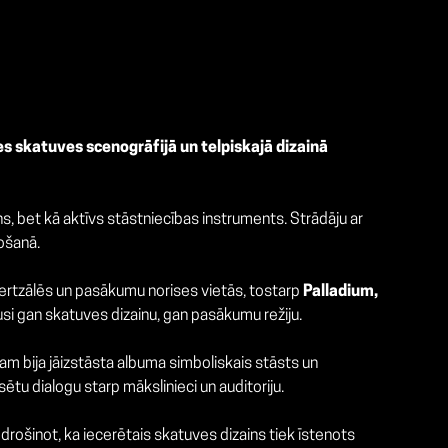
es skatuves scenogrāfijā un telpiskajā dizainā
s, bet kā aktīvs stāstniecības instruments. Strādāju ar
nošanā.
certzālēs un pasākumu norises vietās, tostarp
Palladium,
si gan skatuves dizainu, gan pasākumu režiju.
nam bija jāizstāsta albuma simboliskais stāsts un
ētu dialogu starp mākslinieci un auditoriju.
drošinot, ka iecerētais skatuves dizains tiek īstenots