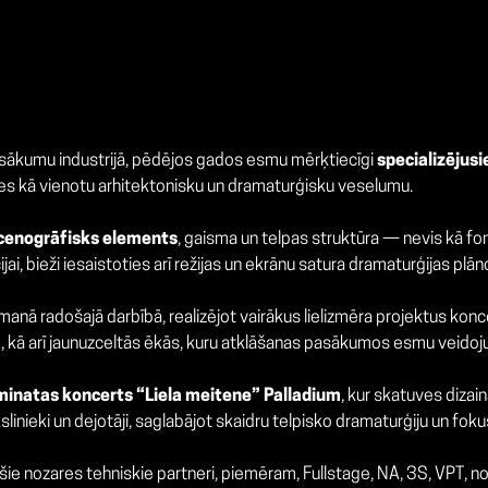
asākumu industrijā, pēdējos gados esmu mērķtiecīgi
specializējusi
ves kā vienotu arhitektonisku un dramaturģisku veselumu.
scenogrāfisks elements
, gaisma un telpas struktūra — nevis kā fon
ijai, bieži iesaistoties arī režijas un ekrānu satura dramaturģijas plā
nā radošajā darbībā, realizējot vairākus lielizmēra projektus kon
ā
, kā arī jaunuzceltās ēkās, kuru atklāšanas pasākumos esmu veidoju
minatas koncerts “Liela meitene” Palladium
, kur skatuves dizai
nieki un dejotāji, saglabājot skaidru telpisko dramaturģiju un fokus
šie nozares tehniskie partneri, piemēram, Fullstage, NA, 3S, VPT, no