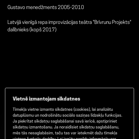
Gustavo menedžments 2005-2010
Latvijā vienīgā repa improvizācijas teātra "Brīvrunu Projekts"
dalībnieks (kopš 2017)
Vietnē izmantojam sīkdatnes
Tīmekļa vietne izmanto sīkdatnes (cookies), lai analizētu
Facebook
TikTok
Instagram
datuplūsmu un nodrošinātu sociālo saziņas līdzekļu funkcijas.
Ja piekrītat sīkdatņu saglabāšanai savā ierīcē, apstipriniet
sīkdatņu izmantošanu. Ja noraidīsiet sīkdatņu saglabāšanu,
mēs tās nesaglabāsim, taču tas var ietekmēt dažu tīmekļa