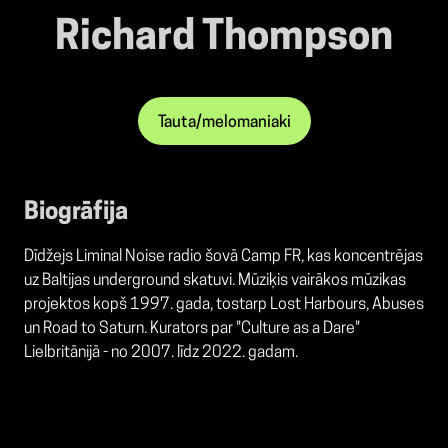
Richard Thompson
Tauta/melomaniaki
Biogrāfija
Dīdžejs Liminal Noise radio šovā Camp FR, kas koncentrējas
uz Baltijas underground skatuvi.
Mūziķis vairākos mūzikas
projektos kopš 1997. gada, tostarp Lost Harbours, Abuses
un Road to Saturn. K
urators par
"Culture as a Dare"
Lielbritānijā - no 2007. līdz 2022. gadam.