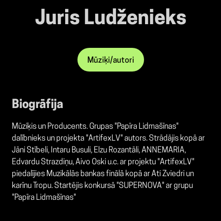
Juris Ludženieks
Mūziķi/autori
Biogrāfija
Mūziķis un Producents. Grupas "Papīra Lidmašīnas"
dalībnieks un projekta "ArtifexLV" autors. Strādājis kopā ar
Jāni Stībeli, Intaru Busuli, Elzu Rozantāli, ANNEMARIA,
Edvardu Strazdiņu, Aivo Oski u.c. ar projektu "ArtifexLV"
piedalījies Muzikālās bankas finālā kopā ar Ati Zviedri un
karīnu Tropu. Startējis konkursā "SUPERNOVA" ar grupu
"Papīra Lidmašīnas"