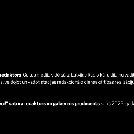
 redaktors
. Gaitas mediju vidē sāka Latvijas Radio kā raidījumu vad
idojot un vadot stacijas redakcionālo dienaskārtības realizāciju, ku
eci!" satura redaktors un galvenais producents
kopš 2023. gad