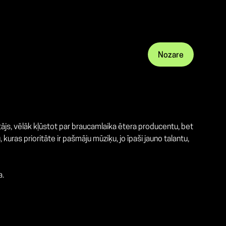
Nozare
ītājs, vēlāk kļūstot par braucamlaika ētera producentu, bet
ras prioritāte ir pašmāju mūziķu, jo īpaši jauno talantu,
a.