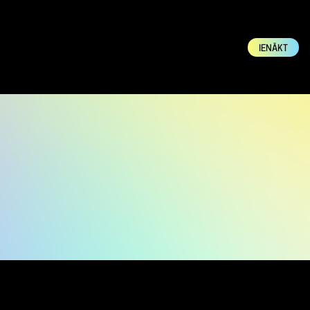
IENĀKT