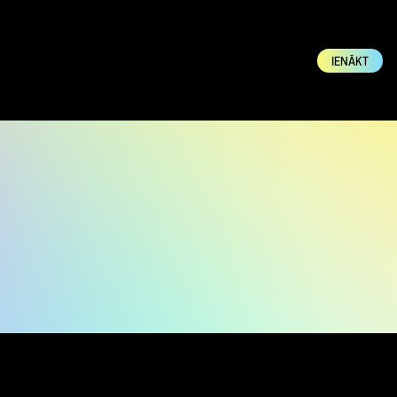
IENĀKT