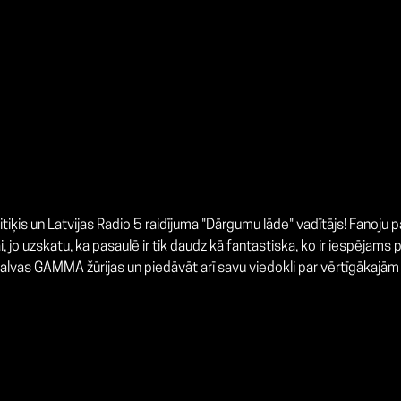
iķis un Latvijas Radio 5 raidījuma "Dārgumu lāde" vadītājs! Fanoju par
, jo uzskatu, ka pasaulē ir tik daudz kā fantastiska, ko ir iespējams p
balvas GAMMA žūrijas un piedāvāt arī savu viedokli par vērtīgākajām