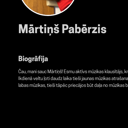
Mārtiņš Pabērzis
Biogrāfija
Čau, mani sauc Mārtiņš! Esmu aktīvs mūzikas klausītājs, krit
Ikdienā veltu ļoti daudz laika tieši jaunas mūzikas atrašanai
labas mūzikas, tieši tāpēc priecājos būt daļa no mūzikas 