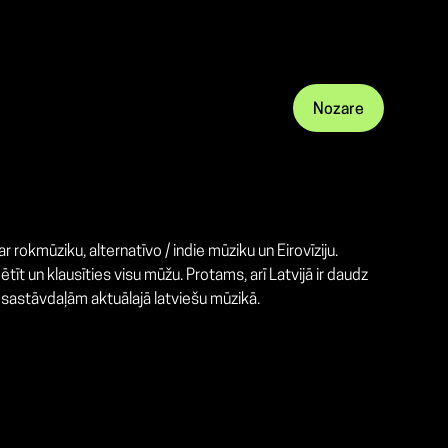
Nozare
 rokmūziku, alternatīvo / indie mūziku un Eirovīziju.
ētīt un klausīties visu mūžu. Protams, arī Latvijā ir daudz
 sastāvdaļām aktuālajā latviešu mūzikā.