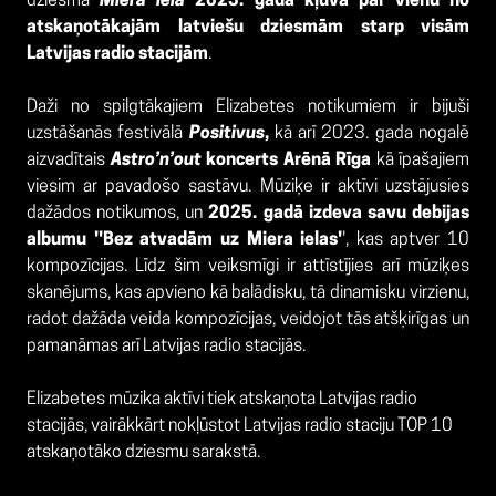
dziesma
Miera iela
2023. gadā kļuva par vienu no
atskaņotākajām latviešu dziesmām starp visām
Latvijas radio stacijām
.
Daži no spilgtākajiem Elizabetes notikumiem ir bijuši
uzstāšanās festivālā
Positivus
,
kā arī 2023. gada nogalē
aizvadītais
Astro’n’out
koncerts Arēnā Rīga
kā īpašajiem
viesim ar pavadošo sastāvu. Mūziķe ir aktīvi uzstājusies
dažādos notikumos, un
2025. gadā izdeva savu debijas
albumu ''Bez atvadām uz Miera ielas'
', kas aptver 10
kompozīcijas. Līdz šim veiksmīgi ir attīstījies arī mūziķes
skanējums, kas apvieno kā balādisku, tā dinamisku virzienu,
radot dažāda veida kompozīcijas, veidojot tās atšķirīgas un
pamanāmas arī Latvijas radio stacijās.
Elizabetes mūzika aktīvi tiek atskaņota Latvijas radio
stacijās, vairākkārt nokļūstot Latvijas radio staciju TOP 10
atskaņotāko dziesmu sarakstā.