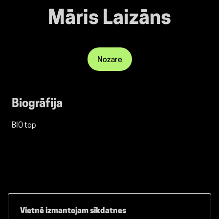
Māris Laizāns
Nozare
Biogrāfija
BIO top
Vietnē izmantojam sīkdatnes