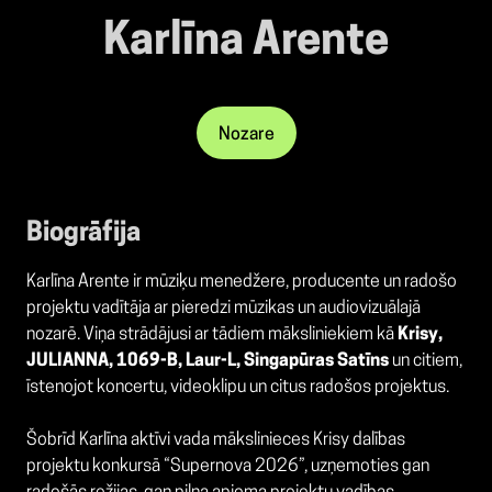
Karlīna Arente
Nozare
Biogrāfija
Karlīna Arente ir mūziķu menedžere, producente un radošo
projektu vadītāja ar pieredzi mūzikas un audiovizuālajā
nozarē. Viņa strādājusi ar tādiem māksliniekiem kā
Krisy,
JULIANNA, 1069-B, Laur-L, Singapūras Satīns
un citiem,
īstenojot koncertu, videoklipu un citus radošos projektus.
Šobrīd Karlīna aktīvi vada mākslinieces Krisy dalības
projektu konkursā “Supernova 2026”, uzņemoties gan