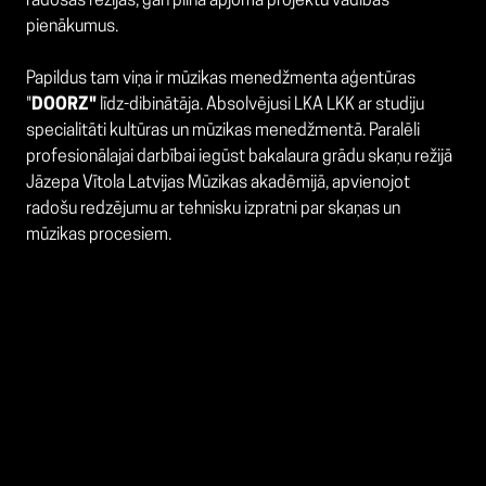
radošās režijas, gan pilna apjoma projektu vadības
pienākumus.
Papildus tam viņa ir mūzikas menedžmenta aģentūras
"
DOORZ"
līdz-dibinātāja. Absolvējusi LKA LKK ar studiju
specialitāti kultūras un mūzikas menedžmentā. Paralēli
profesionālajai darbībai iegūst bakalaura grādu skaņu režijā
Jāzepa Vītola Latvijas Mūzikas akadēmijā, apvienojot
radošu redzējumu ar tehnisku izpratni par skaņas un
mūzikas procesiem.