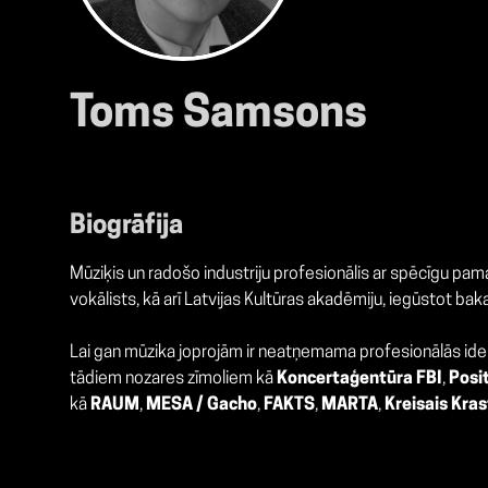
Toms Samsons
Biogrāfija
Mūziķis un radošo industriju profesionālis ar spēcīgu pa
vokālists, kā arī Latvijas Kultūras akadēmiju, iegūstot bak
Lai gan mūzika joprojām ir neatņemama profesionālās ide
tādiem nozares zīmoliem kā
Koncertaģentūra FBI
,
Posi
kā
RAUM
,
MESA / Gacho
,
FAKTS
,
MARTA
,
Kreisais Kras