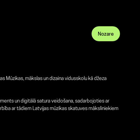
Nozare
jas Mūzikas, mākslas un dizaina vidusskolu kā džeza
ents un digitālā satura veidošana, sadarbojoties ar
arbība ar tādiem Latvijas mūzikas skatuves māksliniekiem