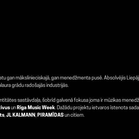
matu gan mākslinieciskajā, gan menedžmenta pusē. Absolvējis Liepā
alaura grādu radošajās industrijās.
ntitātes sastāvdaļa, šobrīd galvenā fokusa joma ir mūzikas menedžm
tivus
un
Riga Music Week
. Dažādu projektu ietvaros īstenota sad
ts
,
JL KALMANN
,
PIRAMĪDAS
un citiem.