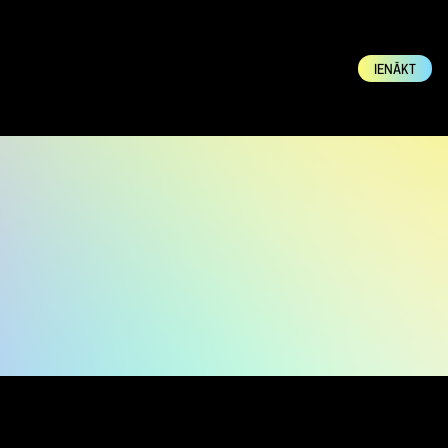
IENĀKT