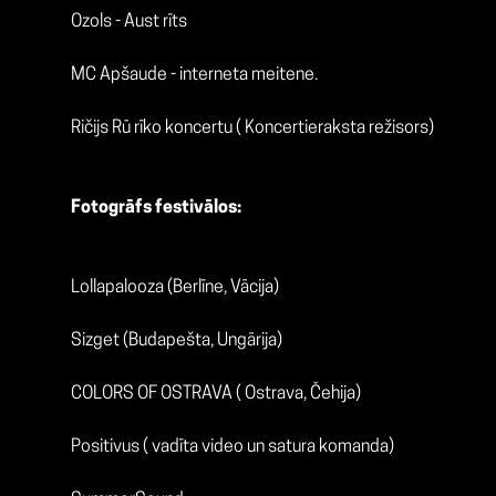
Ozols - Aust rīts
MC Apšaude - interneta meitene.
Ričijs Rū rīko koncertu ( Koncertieraksta režisors)
Fotogrāfs festivālos:
Lollapalooza (Berlīne, Vācija)
Sizget (Budapešta, Ungārija)
COLORS OF OSTRAVA ( Ostrava, Čehija)
Positivus ( vadīta video un satura komanda)