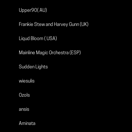
Upper90( AU)
Frankie Stew and Harvey Gunn (UK)
Liqud Bloom ( USA)
Mainline Magic Orchestra (ESP)
Sudden Lights
wiesulis
Ozols
ansis
Aminata