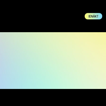
IENĀKT