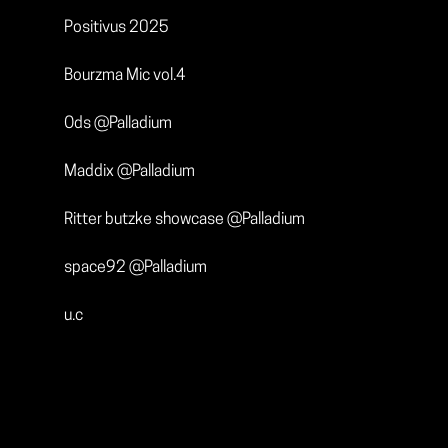
Positivus 2025
Bourzma Mic vol.4
Ods @Palladium
Maddix @Palladium
Ritter butzke showcase @Palladium
space92 @Palladium
u.c