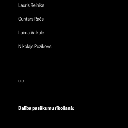
Lauris Reiniks
Guntars Račs
Laima Vaikule
Nikolajs Puzikovs
u.c
Dalība pasākumu rīkošanā: