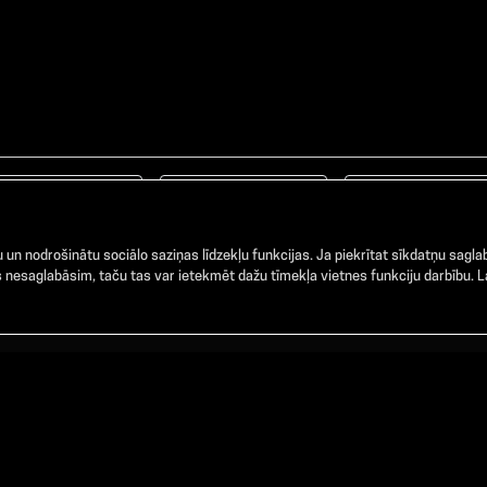
Facebook
TikTok
Instagram
un nodrošinātu sociālo saziņas līdzekļu funkcijas. Ja piekrītat sīkdatņu saglab
nesaglabāsim, taču tas var ietekmēt dažu tīmekļa vietnes funkciju darbību. La