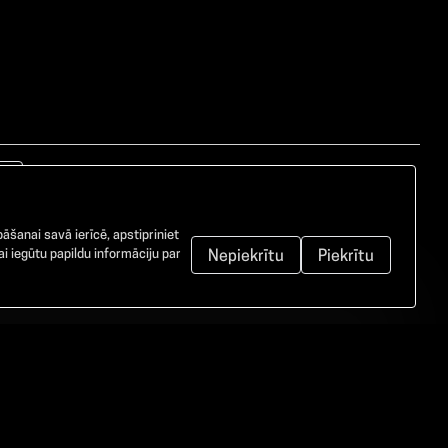
āšanai savā ierīcē, apstipriniet
i iegūtu papildu informāciju par
Nepiekrītu
Piekrītu