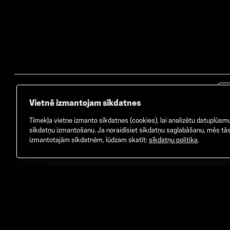
Vietnē izmantojam sīkdatnes
Tīmekļa vietne izmanto sīkdatnes (cookies), lai analizētu datuplūsmu 
sīkdatņu izmantošanu. Ja noraidīsiet sīkdatņu saglabāšanu, mēs tās 
izmantotajām sīkdatnēm, lūdzam skatīt:
sīkdatņu politika
.
©
2026
GAMMA. Visas tiesības aizsargātas.