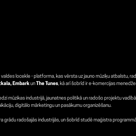
) valdes locekle - platforma, kas vērsta uz jauno mūziķu atbalstu, 
kala, Embark
un
The Tunes
, kā arī šobrīd ir e-komercijas menedž
edzi mūzikas industrijā, jaunatnes politikā un radošo projektu vadībā
āciju, digitālo mārketingu un pasākumu organizēšanu.
ra grādu radošajās industrijās, un šobrīd studē maģistra programmā