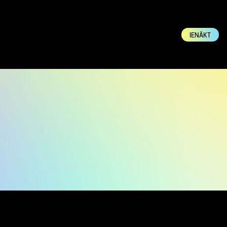
IENĀKT