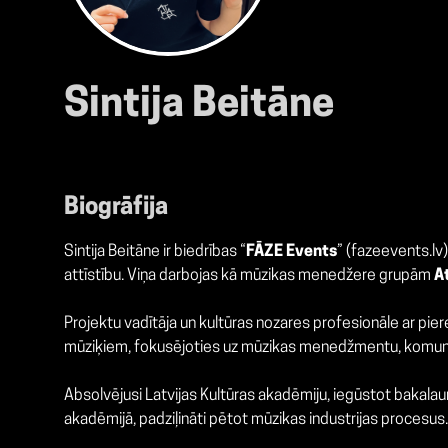
Sintija Beitāne
Biogrāfija
Sintija Beitāne ir biedrības “
FĀZE Events
” (fazeevents.lv
attīstību. Viņa darbojas kā mūzikas menedžere grupām
At
Projektu vadītāja un kultūras nozares profesionāle ar pier
mūziķiem, fokusējoties uz mūzikas menedžmentu, komunik
Absolvējusi Latvijas Kultūras akadēmiju, iegūstot bakalau
akadēmijā, padziļināti pētot mūzikas industrijas procesus.