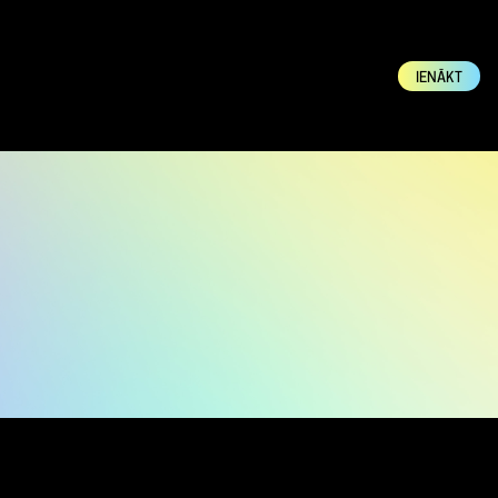
IENĀKT