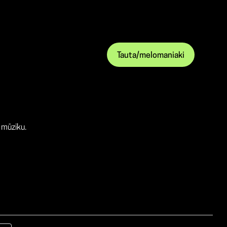
Tauta/melomaniaki
r mūziku.