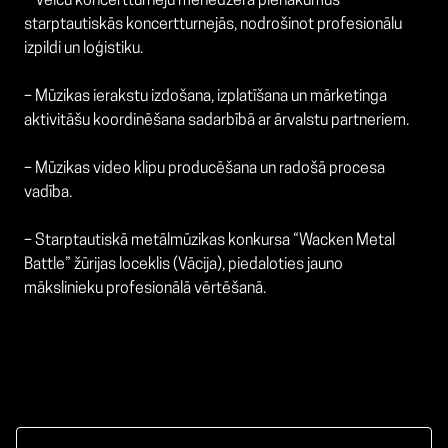
–
Veicu koncertturneju menedžera pienākumus
starptautiskās koncertturnejās, nodrošinot profesionālu
izpildi un loģistiku.
–
Mūzikas ierakstu izdošana, izplatīšana un mārketinga
aktivitāšu koordinēšana sadarbībā ar ārvalstu partneriem.
–
Mūzikas video klipu producēšana un radošā procesa
vadība.
–
Starptautiskā metālmūzikas konkursa “Wacken Metal
Battle” žūrijas loceklis (Vācija), piedaloties jauno
mākslinieku profesionālā vērtēšanā.