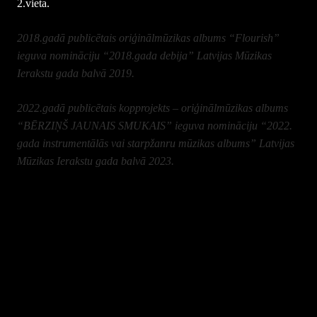
2.vieta.
2018.gadā publicētais oriģinālmūzikas albums “Flourish”
ieguva nomināciju “2018.gada debija” Latvijas Mūzikas
Ierakstu gada balvā 2019.
2022.gadā publicētais kopprojekts – oriģinālmūzikas albums
“BĒRZIŅŠ JAUNAIS SMUKAIS” ieguva nomināciju “2022.
gada instrumentālās vai starpžanru mūzikas albums” Latvijas
Mūzikas Ierakstu gada balvā 2023.
Ar savu solo priekšnesumu Gints ir uzstājies pasaules
lielākajā
mūzikas industrijas eksporta izstādē “NAMMshow2018”
,
kas norisinājās 2018. gada janvārī Kalifornijā (ASV) – pirmais
fingerstyle ģitārists no Baltijas valstīm kurš ir uzstājies šāda