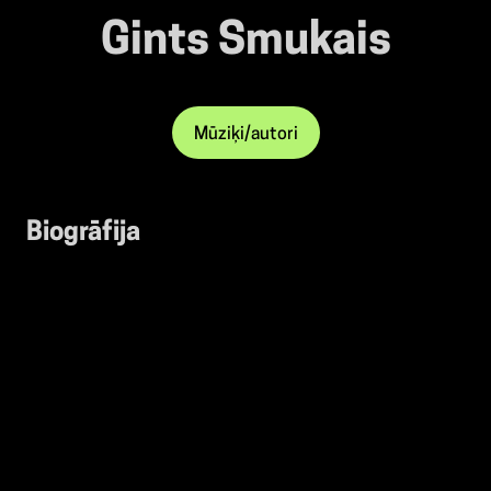
Gints Smukais
Mūziķi/autori
Biogrāfija
Gints Smukais ir
latviešu
ģitārists, kurš jau no 14 gadu
vecuma izkopis ģitārspēles prasmi, padziļināti izzinot un
apgūstot kompozīciju un ģitārspēli perkusiju pirkstu stilā.
Gints Smukais ir ieguvis apbalvojumus prestižos
starptautiskos ģitārspēles konkursos ASV un Kanādā,
regulāri uzstājas koncertos gan kā solo mākslinieks,
izpildot paša komponētus skaņdarbus, gan
veidojot
sadarbības
ar Latvijā zināmiem mūziķiem un