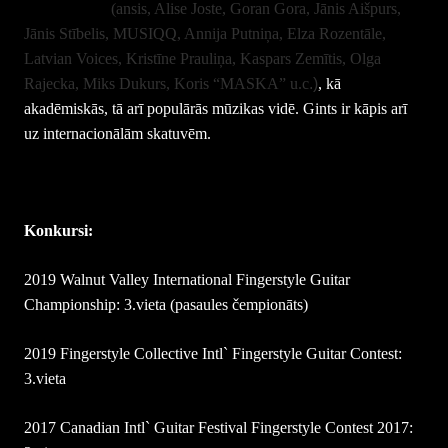
apvienībām
(ansis, Alise Joste, Goran Gora, Jānis Aišpurs,
Jānis Stībelis, MUSIQQ, Annija Putniņa,
Elza Rozentāle,
Latvian Voices, Kristīne Prauliņa, Kaspars Zemītis, Olga
Rajecka, Miks Dukurs, Koris “MASKA” u.c
.)
, kā
akadēmiskās, tā arī populārās mūzikas vidē. Gints ir kāpis arī
uz internacionālām skatuvēm.
Konkursi:
2019 Walnut Valley International Fingerstyle Guitar
Championship: 3.vieta (pasaules čempionāts)
2019 Fingerstyle Collective Intl` Fingerstyle Guitar Contest:
3.vieta
2017 Canadian Intl` Guitar Festival Fingerstyle Contest 2017: