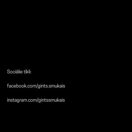
mēroga notikumā. Savukārt Latvijā gūti panākumi 2014.gadā,
kad Gints kļuva par uzvarētāju televīzijas RīgaTV24 rīkotajā
talantu konkursā “Rādi, ko vari”.
2021. gadā Gints ir pārstāvējis Latviju “Tallin Music Week”.
Sociālie tīkli:
facebook.com/gints.smukais
instagram.com/gintssmukais