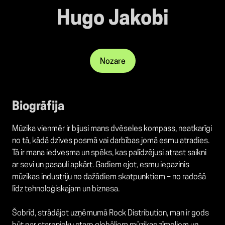
Hugo Jakobi
Nozare
Biogrāfija
Mūzika vienmēr ir bijusi mans dvēseles kompass, neatkarīgi
no tā, kādā dzīves posmā vai darbības jomā esmu atradies.
Tā ir mana iedvesma un spēks, kas palīdzējusi atrast saikni
ar sevi un pasauli apkārt. Gadiem ejot, esmu iepazinis
mūzikas industriju no dažādiem skatpunktiem – no radošā
līdz tehnoloģiskajam un biznesa.
Šobrīd, strādājot uzņēmumā Rock Distribution, man ir gods