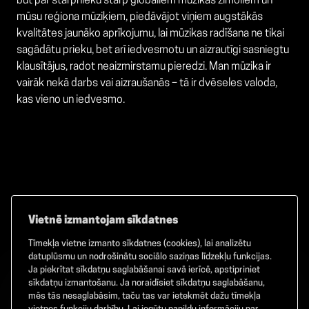
būt par starpnieku starp globāliem mūzikas zīmoliem un
mūsu reģiona mūziķiem, piedāvājot viņiem augstākās
kvalitātes jaunāko aprīkojumu, lai mūzikas radīšana ne tikai
sagādātu prieku, bet arī iedvesmotu un aizrautīgi sasniegtu
klausītājus, radot neaizmirstamu pieredzi. Man mūzika ir
vairāk nekā darbs vai aizraušanās – tā ir dvēseles valoda,
kas vieno un iedvesmo.
Vietnē izmantojam sīkdatnes
Tīmekļa vietne izmanto sīkdatnes (cookies), lai analizētu
Facebook
TikTok
Instagram
datuplūsmu un nodrošinātu sociālo saziņas līdzekļu funkcijas.
Ja piekrītat sīkdatņu saglabāšanai savā ierīcē, apstipriniet
sīkdatņu izmantošanu. Ja noraidīsiet sīkdatņu saglabāšanu,
mēs tās nesaglabāsim, taču tas var ietekmēt dažu tīmekļa