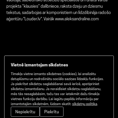
vadītāja, sabiedrisko attiecību speciāliste un runātā vārda
projekta “klausies” dalībniece; raksta dzeju un dziesmu
tekstus, sadarbojas ar komponistiem un līdzdibināja radošo
aģentūru "Louder.lv". Vairāk
www.aleksandraline.com
Vietnē izmantojam sīkdatnes
Tīmekļa vietne izmanto sīkdatnes (cookies), lai analizētu
Facebook
TikTok
Instagram
datuplūsmu un nodrošinātu sociālo saziņas līdzekļu funkcijas.
Ja piekrītat sīkdatņu saglabāšanai savā ierīcē, apstipriniet
sīkdatņu izmantošanu. Ja noraidīsiet sīkdatņu saglabāšanu,
mēs tās nesaglabāsim, taču tas var ietekmēt dažu tīmekļa
vietnes funkciju darbību. Lai iegūtu papildu informāciju par
©
2026
GAMMA. Visas tiesības aizsargātas.
izmantotajām sīkdatnēm, lūdzam skatīt:
sīkdatņu politika
.
Nepiekrītu
Piekrītu