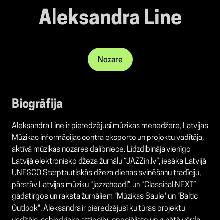
Aleksandra Line
Nozare
Biogrāfija
Aleksandra Line ir pieredzējusī mūzikas menedžere, Latvijas
Mūzikas informācijas centra eksperte un projektu vadītāja,
aktīvā mūzikas nozares dalībniece. Līdzdibināja vienīgo
Latvijā elektronisko džeza žurnālu “JAZZin.lv”, iesāka Latvijā
UNESCO Starptautiskās džeza dienas svinēšanu tradīciju,
pārstāv Latvijas mūziku “jazzahead!” un “Classical:NEXT”
gadatirgos un raksta žurnāliem "Mūzikas Saule" un "Baltic
Outlook". Aleksandra ir pieredzējusī kultūras projektu