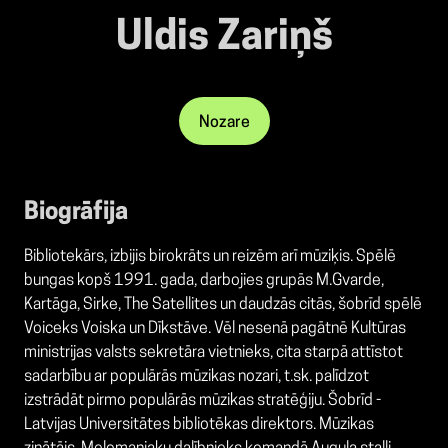
Uldis Zariņš
Nozare
Biogrāfija
Bibliotekārs, izbijis birokrāts un reizēm arī mūziķis. Spēlē
bungas kopš 1991. gada, darbojies grupās M.Gvarde,
Kartāga, Sirke, The Satellites un daudzās citās, šobrīd spēlē
Voiceks Voiska un Dīkstāve. Vēl nesenā pagātnē Kultūras
ministrijas valsts sekretāra vietnieks, cita starpā attīstot
sadarbību ar populārās mūzikas nozari, t.sk. palīdzot
izstrādāt pirmo populārās mūzikas stratēģiju. Šobrīd -
Latvijas Universitātes bibliotēkas direktors. Mūzikas