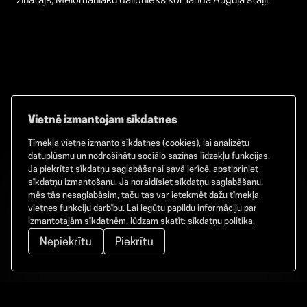
zinātājs, Melomaniaku dalībnieks komandā Auguļa staļļi.
Vietnē izmantojam sīkdatnes
Tīmekļa vietne izmanto sīkdatnes (cookies), lai analizētu
Facebook
TikTok
Instagram
datuplūsmu un nodrošinātu sociālo saziņas līdzekļu funkcijas.
Ja piekrītat sīkdatņu saglabāšanai savā ierīcē, apstipriniet
sīkdatņu izmantošanu. Ja noraidīsiet sīkdatņu saglabāšanu,
mēs tās nesaglabāsim, taču tas var ietekmēt dažu tīmekļa
vietnes funkciju darbību. Lai iegūtu papildu informāciju par
©
2026
GAMMA. Visas tiesības aizsargātas.
izmantotajām sīkdatnēm, lūdzam skatīt:
sīkdatņu politika
.
Nepiekrītu
Piekrītu