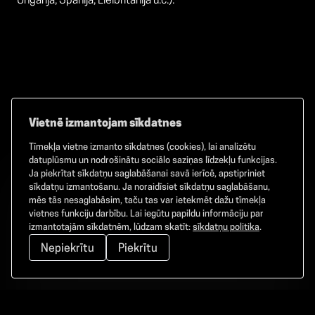
Ungārijā, Spānijā, Lielbritānijā u.c.).
Vietnē izmantojam sīkdatnes
Tīmekļa vietne izmanto sīkdatnes (cookies), lai analizētu
Facebook
TikTok
Instagram
datuplūsmu un nodrošinātu sociālo saziņas līdzekļu funkcijas.
Ja piekrītat sīkdatņu saglabāšanai savā ierīcē, apstipriniet
sīkdatņu izmantošanu. Ja noraidīsiet sīkdatņu saglabāšanu,
mēs tās nesaglabāsim, taču tas var ietekmēt dažu tīmekļa
vietnes funkciju darbību. Lai iegūtu papildu informāciju par
©
2026
GAMMA. Visas tiesības aizsargātas.
izmantotajām sīkdatnēm, lūdzam skatīt:
sīkdatņu politika
.
Nepiekrītu
Piekrītu