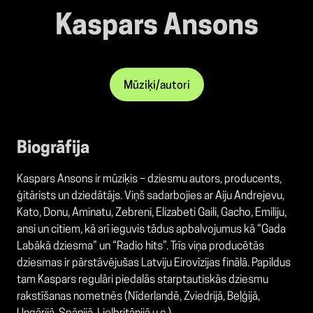
Kaspars Ansons
Mūziķi/autori
Biogrāfija
Kaspars Ansons ir mūziķis – dziesmu autors, producents,
ģitārists un dziedātājs. Viņš sadarbojies ar Aiju Andrejevu,
Kato, Donu, Aminatu, Zebreni, Elizabeti Gaili, Gacho, Emiliju,
ansi un citiem, kā arī ieguvis tādus apbalvojumus kā “Gada
Labākā dziesma” un “Radio hits”. Trīs viņa producētās
dziesmas ir pārstāvējušas Latviju Eirovīzijas finālā. Papildus
tam Kaspars regulāri piedalās starptautiskās dziesmu
rakstīšanas nometnēs (Nīderlandē, Zviedrijā, Beļģijā,