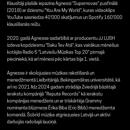
Klausītāji plašāk iepazina Agnessi "Supernovas" pusfinālā
(2018) ar dziesmu "You Are My World", kuras videoklips
YouTube sasniedza 40'000 skatījumus un Spotify 160'000
klausīšanās reižu.
2020. gadā Agnesse sadarbībā ar producentu JJ LUSH
izdeva kopdziesmu "Saku Tev Atā", kas vairākus mēnešus
kotējās Radio 5 "Latviešu Mūzikas Top 20" pirmajā
pieciniekā, kā arī mēnesi pēc kārtas bija 1. vietā.
Agnesse ir skolojusies mūzikas rakstīšanā un
menedžmentā Lielbritānijā, Bekingemšīras universitātē, kā
arī no 2021 līdz 2024 gadam strādāja Zviedrijā bāzētajā
ierakstu kompānijā “Repute Records” kā ierakstu
kompānijas menedžeris un ar trīskārtēja Grammy
nominanta blūzmeņa Ērika Biba (Eric Bibb) menedžemta
komandā. Šobrīd mūziķe atgriezusies Latvijā un aktīvi
darbojās radošajā lauciņā.