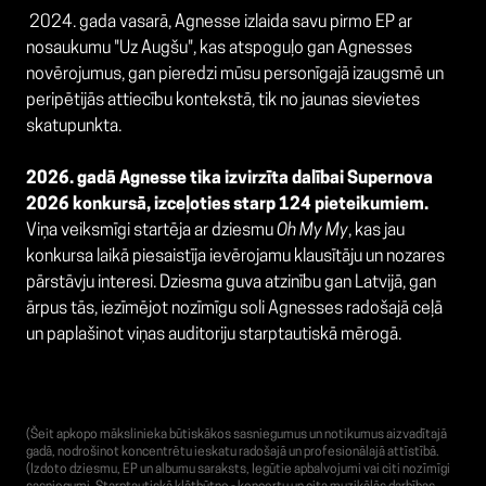
2024. gada vasarā, Agnesse izlaida savu pirmo EP ar
nosaukumu "Uz Augšu", kas atspoguļo gan Agnesses
novērojumus, gan pieredzi mūsu personīgajā izaugsmē un
peripētijās attiecību kontekstā, tik no jaunas sievietes
skatupunkta.
2026. gadā Agnesse tika izvirzīta dalībai Supernova
2026 konkursā, izceļoties starp 124 pieteikumiem.
Viņa veiksmīgi startēja ar dziesmu
Oh My My
, kas jau
konkursa laikā piesaistīja ievērojamu klausītāju un nozares
pārstāvju interesi. Dziesma guva atzinību gan Latvijā, gan
ārpus tās, iezīmējot nozīmīgu soli Agnesses radošajā ceļā
un paplašinot viņas auditoriju starptautiskā mērogā.
(Šeit apkopo mākslinieka būtiskākos sasniegumus un notikumus aizvadītajā
gadā, nodrošinot koncentrētu ieskatu radošajā un profesionālajā attīstībā.
(Izdoto dziesmu, EP un albumu saraksts, Iegūtie apbalvojumi vai citi nozīmīgi