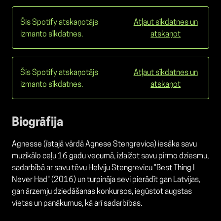
Šis Spotify atskaņotājs
Atļaut sīkdatnes un
izmanto sīkdatnes.
atskaņot
Šis Spotify atskaņotājs
Atļaut sīkdatnes un
izmanto sīkdatnes.
atskaņot
Biogrāfija
Agnesse (īstajā vārdā Agnese Stengrevica) iesāka savu
muzikālo ceļu 16 gadu vecumā, izlaižot savu pirmo dziesmu,
sadarbībā ar savu tēvu Helviju Stengrevicu "Best Thing I
Never Had" (2016) un turpināja sevi pierādīt gan Latvijas,
gan ārzemju dziedāšanas konkursos, iegūstot augstas
vietas un panākumus, kā arī sadarbības.