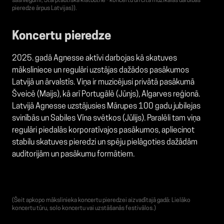
sasniegumi, Starptautiskā klātbūtne - koncertu un cita muzikālās darbības
pieredze ārpus Latvijas)).
Koncertu pieredze
2025. gadā Agnesse aktīvi darbojas kā skatuves
māksliniece un regulāri uzstājas dažādos pasākumos
Latvijā un ārvalstīs. Viņa ir muzicējusi privātā pasākumā
Šveicē (Maijs), kā arī Portugālē (Jūnjs), Algarves reģionā.
Latvijā Agnesse uzstājusies Mārupes 100 gadu jubilejas
svinībās un Sabiles Vīna svētkos (Jūlijs). Paralēli tam viņa
regulāri piedalās korporatīvajos pasākumos, apliecinot
stabilu skatuves pieredzi un spēju pielāgoties dažādām
auditorijām un pasākumu formātiem.
(Šeit apkopo mākslinieka koncertu pieredzei aizvadītajā gadā: Lielāko
koncertu tūru, solo koncertu vai uzstāšanās festivālos.)