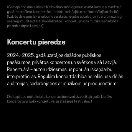
(Šeit apkopo mākslinieka būtiskākos sasniegumus un notikumus aizvadītajā
gadā, nodrošinot koncentrētu ieskatu radošajā un profesionālajā attīstībā.
(Izdoto dziesmu, EP un albumu saraksts, Iegūtie apbalvojumi vai citi nozīmīgi
sasniegumi, Starptautiskā klātbūtne - koncertu un cita muzikālās darbības
pieredze ārpus Latvijas)).
Koncertu pieredze
2024.–2025. gadā uzstājos dažādos publiskos
pasākumos, privātos koncertos un svētkos visā Latvijā.
Repertuārā – autoru dziesmas un populāru skaņdarbu
interpretācijas. Regulāra koncertdarbība nelielās un vidējās
auditorijās, sadarbojoties ar mūziķiem un producentiem.
(Šeit apkopo mākslinieka koncertu pieredzei aizvadītajā gadā: Lielāko
koncertu tūru, solo koncertu vai uzstāšanās festivālos.)