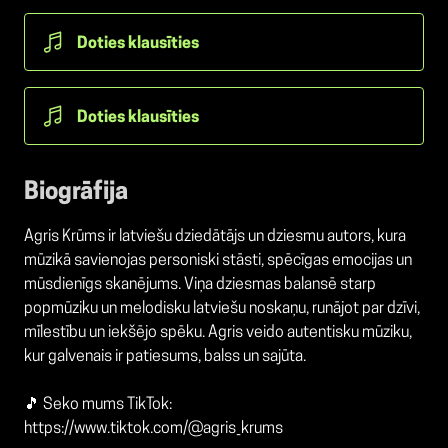
Doties klausīties
Doties klausīties
Biogrāfija
Agris Krūms ir latviešu dziedātājs un dziesmu autors, kura
mūzikā savienojas personiski stāsti, spēcīgas emocijas un
mūsdienīgs skanējums. Viņa dziesmas balansē starp
popmūziku un melodisku latviešu noskaņu, runājot par dzīvi,
mīlestību un iekšējo spēku. Agris veido autentisku mūziku,
kur galvenais ir patiesums, balss un sajūta.
🎵 Seko mums TikTok:
https://www.tiktok.com/@agris_krums