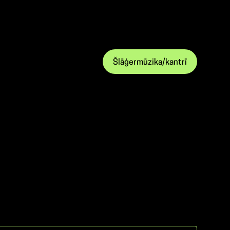
Šlāģermūzika/kantrī