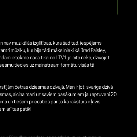
n nav muzikālās izglītības, kura šad tad, iespējams
trī mūziku, kur bija tādi mākslinieki kā Brad Paisley,
gadam ietekme nāca tikai no LTV1 jo cita nekā, dzīvojot
ad neesmu tiecies uz mainstream formātu visās tā
tījām četras dziesmas dzīvajā. Man ir ļoti svarīga dzīvā
ziesmas, aicina mani uz saviem pasākumiem jau aptuveni 20
ā un tiešām priecāties par to ka raksturs ir ļāvis
m arī tas patīk!