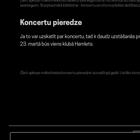
(Šeit apkopo mākslinieka būtiskākos sasniegumus un notikumus aizvadītajā g
sasniegumi, Starptautiskā klātbūtne - koncertu un cita muzikālās darbības p
Koncertu pieredze
Ja to var uzskatīt par koncertu, tad ir daudz uzstāšanās pr
23. martā būs viens klubā Hamlets.
(Šeit apkopo mākslinieka koncertu pieredzei aizvadītajā gadā: Lielāko konc