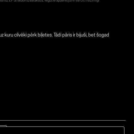
smu, EP un albumu saraksts, Iegūtie apbalvojumi vai citi nozīmīgi
kuru cilvēki pērk biļetes. Tādi pāris ir bijuši, bet šogad