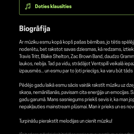
Doties klausīties
Biogrāfija
Ar mūziku esmu kopā kopš pašas bērnības, jo tētis spēlēja 
noderētu, bet rakstot savas dziesmas, kā redzams, iztieku a
Travis Tritt, Blake Shelton, Zac Brown Band, daudzo Grammy
laukos, nebija. Tad pa vidu, strādājot Ventspilī veikalā i
izpausmēs... un esmu par to ļoti priecīgs, ka varu būt tāds
Pēdējo gadu laikā esmu sācis vairāk rakstīt mūziku uz dze
skaņa, nemānīšanās, pavisam cita enerģija un emocijas. S
gadu garumā. Mans sasniegums priekš sevis ir, ka man jopr
nepakļauties mainstream plūsmai. Man ir prieks un es novēr
Turpināšu pierakstīt melodijas un cienīt mūziku!