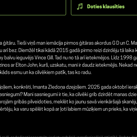
Doties klausīties
ģitāru. Tieši viņš man iemācīja pirmos ģitāras akordus G D un C. Ma
rī bez. Diemžēl tikai kādā 2015 gadā pirmo reizi dzirdēju tā laika kan
 balvu ieguvējs Vince Gill. Tad nu no tā arī ietekmējos. Līdz 1998 
epazinos ar Elton John, kurš, uzskatu, mani ir daudz ietekmējis. Nek
 kāds esmu un ka cilvēkiem patīk, tas ko radu.
joļiem, konkrēti, Imanta ZIedoņa dzejoļiem. 2025 gada oktobrī ieraks
asniegumi? Mani sasniegumi ir tie, ka cilvēki grib dzirdēt manas d
ojām gribās pilveidoties, meklēt ko jaunu savā vienkāršajā skanējum
tēju, ka varu spēlēt kopā ar ļoti labiem mūziķiem un prieks, ka viņie