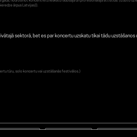
adā, nodrošinot koncentrētu ieskatu radošajā un profesionālajā attīstībā. (Izdoto dzie
ieredze ārpus Latvijas)).
ivātajā sektorā, bet es par koncertu uzskatu tikai tādu uzstāšanos uz 
ertu tūru, solo koncertu vai uzstāšanās festivālos.)