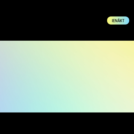
IENĀKT