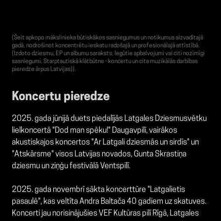
(Šeit apkopo mākslinieka būtiskākos sasniegumus un notikumus aizvadītajā
gadā, nodrošinot koncentrētu ieskatu radošajā un profesionālajā attīstībā.
(Izdoto dziesmu, EP un albumu saraksts, Iegūtie apbalvojumi vai citi nozīmīgi
sasniegumi, Starptautiskā klātbūtne - koncertu un cita muzikālās darbības
pieredze ārpus Latvijas)).
Koncertu pieredze
2025. gada jūnijā duets piedalījās Latgales Dziesmusvētku
lielkoncertā "Dod man spēku!" Daugavpilī, vairākos
akustiskajos koncertos "Ar Latgali dziesmās un sirdīs" un
"Atskārsme" visos Latvijas novados, Gunta Skrastiņa
dziesmu un ziņģu festivālā Ventspilī.
2025. gada novembrī sākta koncerttūre "Latgalietis
pasaulē", kas veltīta Andra Baltača 40 gadiem uz skatuves.
Koncerti jau norisinājušies VEF Kultūras pilī Rīgā, Latgales