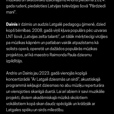
muzikālu un skatuvisku izaicinājumu Andris pieņēma 2024.
gada rudenī, piedaloties Latvijas televīzijas šovā "Pārdziedi
mani".
Dainis
ir dzimis un audzis Latgalē pedagogu ģimenē, dzied
kopš bērnības. 2008. gadā viņš kļuva populārs pēc uzvaras
LNT šovā „Latvijas zelta talanti”, un tālāk mērķtiecīgi virzījies
pa mūzikas kāpnēm un patlaban vairāk atpazīstams kā
solists operā, operetē un dažādos populārās mūzikas
projektos, arī kā maestro Raimonda Paula dziesmu
izpildītājs.
Andris un Dainis jau 2023. gadā vienojās kopīgā
koncertizrādē “Ar Latgali dziesmās un sirdī”, akustiskajā
programmā iekļaujot dziesmas no abu mūziķu reperturāra
un vienojoties skanīgā duetā. Lai arī abiem ir savi muzikālie
projekti, diviem akadēmiskajā mūzikā skolotiem
vokālistiem kopā skan daudz spēcīgāk un krāšņāk ar
Latgales spēku un sirds mīlestību.