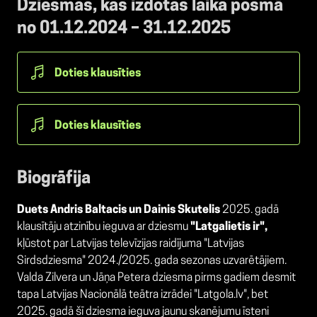
Dziesmas, kas izdotas laika posmā
no 01.12.2024 – 31.12.2025
Doties klausīties
Doties klausīties
Biogrāfija
Duets Andris Baltacis un Dainis Skutelis
2025. gadā
klausītāju atzinību ieguva ar dziesmu
"Latgalietis ir",
kļūstot par Latvijas televīzijas raidījuma "Latvijas
Sirdsdziesma" 2024./2025. gada sezonas uzvarētājiem.
Valda Zilvera un Jāņa Petera dziesma pirms gadiem desmit
tapa Latvijas Nacionālā teātra izrādei "Latgola.lv", bet
2025. gadā šī dziesma ieguva jaunu skanējumu īsteni