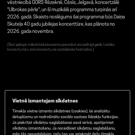
vēstniecībā GORS Rēzeknē, Cēsīs, Jelgavā, koncertzālē
"Ulbrokas pērle", un šī muzikālā programma turpinās arī
2026. gadā. Skaists noslēgums šai programmai būs Daiņa
Skuteļa 40 gadu jubilejas koncerttūre, kas plānota no
2026. gada novembra.
(Šeit apkopo mākslinieka koncertu pieredzei aizvadītajā gadā: Lielāko
koncertu tūru, solo koncertu vai uzstāšanās festivālos.)
Vietnē izmantojam sīkdatnes
Tīmekļa vietne izmanto sīkdatnes (cookies), lai analizētu
Facebook
TikTok
Instagram
datuplūsmu un nodrošinātu sociālo saziņas līdzekļu funkcijas.
Ja piekrītat sīkdatņu saglabāšanai savā ierīcē, apstipriniet
sīkdatņu izmantošanu. Ja noraidīsiet sīkdatņu saglabāšanu,
mēs tās nesaglabāsim, taču tas var ietekmēt dažu tīmekļa