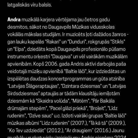
latgaliskās vīru balsīs.
Andra
muzikālā karjera vērtējama jau četros gadu
desmitos, sākot no Daugavpils Mūzikas vidusskolas
vokālās mākslas studijām. Ir muzicēts ļoti dažādos žanros -
gan lauku kapelās "Rakari" un "Dunduri", rokgrupās "Stikls"
un "Elpa", dziedāts kopā Daugavpils profesionālo pūšamo
instrumentu orķestri "Daugava" un vēl vairākām muzikālām
apvienībām. Kopš 2006. gada Andris aktīvi darbojās paša
veidotajā mūziķu apvienībā "Baltie lāči", kur izdziedātas un
izspēlētas daudzas koncertprogrammas un gūta atzinība
"Latvijas Šlāgeraptaujas", "Dzintara dziesmas" un "Latvijas
Sirdsdziesmas" aptaujās ar tādām klausītāju iemīļotām
dziesmām kā "Skaidra volūda", "Mātēm", "Pār Baikāla
drūmajām stepēm", "Pacel glāzi priekā", "Broļeit", "Līdz
rudenim", "Dzīve sauc" u.c. Izdoti vairāki grupas "Baltie lāči"
mūzikas albūmi
“Līdz rudenim” (2007.), "
Tā kā tā” (2009.),
“Ko Tev uzdziedāt” (2012.), "
Ar draugiem” (2016.) Jaunu