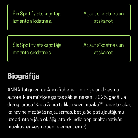
Šis Spotify atskaņotājs
Atļaut sīkdatnes un
izmanto sīkdatnes.
atskaņot
Šis Spotify atskaņotājs
Atļaut sīkdatnes un
izmanto sīkdatnes.
atskaņot
Biogrāfija
ANNA, Īstajā vārdā Anna Rubene, ir mūziķe un dziesmu
autore, kura mūziķes gaitas sākusi nesen- 2025. gadā. Ja
draugi prasa "Kādā žanrā tu liktu savu mūziku?", parasti saka,
ka nav ne mazākās nojausamas, bet ja šo pašu jautājumu
uzdod intervijā, pieklājīgi atbild- Indie pop ar alternatīvās
mūzikas iedvesmotiem elementiem. :)