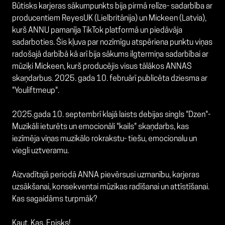
Būtisks karjeras sākumpunkts bija pirmā relīze- sadarbība ar
producentiem ReyesUK (Lielbritānija) un Mickeen (Latvia),
kurš ANNU pamanīja TikTok platformā un piedāvāja
sadarboties. Šis kļuva par nozīmīgu atspēriena punktu viņas
radošajā darbībā kā arī bija sākums ilgtermiņa sadarbībai ar
mūziķi Mickeen, kurš producējis visus tālākos ANNAS
skaņdarbus. 2025. gada 10. februārī publicēta dziesma ar
"Youliftmeup".
2025.gada 10. septembrī klajā laists debijas singls "Dzen"-
Muzikāli ieturēts un emocionāli "kails" skaņdarbs, kas
iezīmēja viņas muzikālo rokrakstu- tiešu, emocionalu un
viegli uztveramu.
Aizvadītajā periodā ANNA pievērsusi uzmanību, karjeras
uzsākšanai, konsekventai mūzikas radīšanai un attīstīšanai.
Kas sagaidāms turpmāk?
Kaut. Kas. Episks!