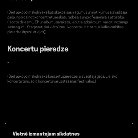
(Šeit apkopo mākslinieka būtiskākos sasniegumus un notikumus aizvadītajā
gadā, nodrošinot koncentrētu ieskatu radošajā un profesionālajā attīstībā.
(Izdoto dziesmu, EP un albumu saraksts, Iegūtie apbalvojumi vai citi nozīmīgi
sasniegumi, Starptautiskā klātbūtne - koncertu un cita muzikālās darbības
pieredze ārpus Latvijas)).
Koncertu pieredze
-
(Šeit apkopo mākslinieka koncertu pieredzei aizvadītajā gadā: Lielāko
koncertu tūru, solo koncertu vai uzstāšanās festivālos.)
Vietnē izmantojam sīkdatnes