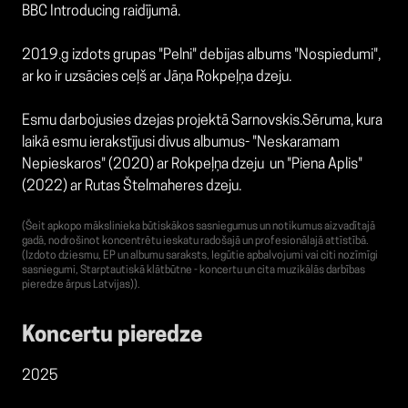
BBC Introducing raidījumā.
2019.g izdots grupas "Pelni" debijas albums "Nospiedumi",
ar ko ir uzsācies ceļš ar Jāņa Rokpeļņa dzeju.
Esmu darbojusies dzejas projektā Sarnovskis.Sēruma, kura
laikā esmu ierakstījusi divus albumus- "Neskaramam
Nepieskaros" (2020) ar Rokpeļņa dzeju un "Piena Aplis"
(2022) ar Rutas Štelmaheres dzeju.
(Šeit apkopo mākslinieka būtiskākos sasniegumus un notikumus aizvadītajā
gadā, nodrošinot koncentrētu ieskatu radošajā un profesionālajā attīstībā.
(Izdoto dziesmu, EP un albumu saraksts, Iegūtie apbalvojumi vai citi nozīmīgi
sasniegumi, Starptautiskā klātbūtne - koncertu un cita muzikālās darbības
pieredze ārpus Latvijas)).
Koncertu pieredze
2025