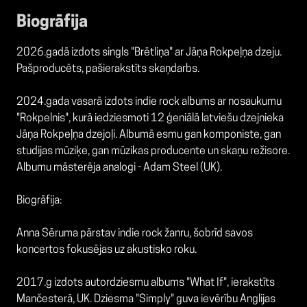
Biogrāfija
2026.gadā izdots singls "Brētliņa" ar Jāņa Rokpeļņa dzeju.
Pašproducēts, pašierakstīts skaņdarbs.
2024.gada vasarā izdots indie rock albums ar nosaukumu
"Rokpelnis", kurā iedziesmoti 12 ģeniālā latviešu dzejnieka
Jāņa Rokpeļņa dzejoļi. Albumā esmu gan komponiste, gan
studijas mūziķe, gan mūzikas producente un skaņu režisore.
Albumu māsterēja analogi - Adam Steel (UK).
Biogrāfija:
Anna Sēruma pārstav indie rock žanru, šobrīd savos
koncertos fokusējas uz akustisko roku.
2017.g izdots autordziesmu albums "What If", ierakstīts
Mančesterā, UK. Dziesma "Simply" guva ievērību Anglijas