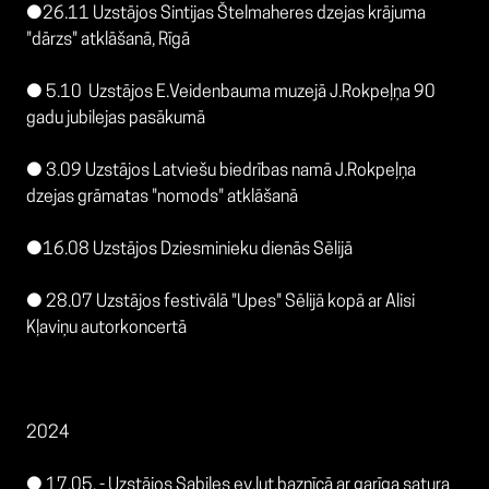
●26.11 Uzstājos Sintijas Štelmaheres dzejas krājuma
"dārzs" atklāšanā, Rīgā
● 5.10 Uzstājos E.Veidenbauma muzejā J.Rokpeļņa 90
gadu jubilejas pasākumā
● 3.09 Uzstājos Latviešu biedrības namā J.Rokpeļņa
dzejas grāmatas "nomods" atklāšanā
●16.08 Uzstājos Dziesminieku dienās Sēlijā
● 28.07 Uzstājos festivālā "Upes" Sēlijā kopā ar Alisi
Kļaviņu autorkoncertā
2024
● 17.05. - Uzstājos Sabiles ev.lut.baznīcā ar garīga satura