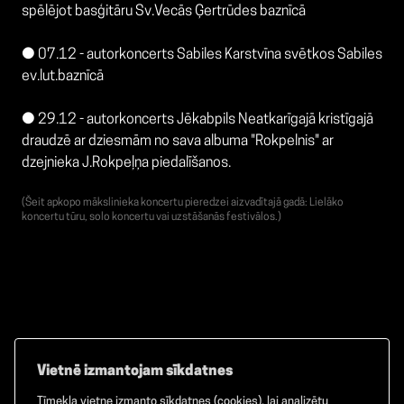
spēlējot basģitāru Sv.Vecās Ģertrūdes baznīcā
● 07.12 - autorkoncerts Sabiles Karstvīna svētkos Sabiles
ev.lut.baznīcā
● 29.12 - autorkoncerts Jēkabpils Neatkarīgajā kristīgajā
draudzē ar dziesmām no sava albuma "Rokpelnis" ar
dzejnieka J.Rokpeļņa piedalīšanos.
(Šeit apkopo mākslinieka koncertu pieredzei aizvadītajā gadā: Lielāko
koncertu tūru, solo koncertu vai uzstāšanās festivālos.)
Vietnē izmantojam sīkdatnes
Tīmekļa vietne izmanto sīkdatnes (cookies), lai analizētu