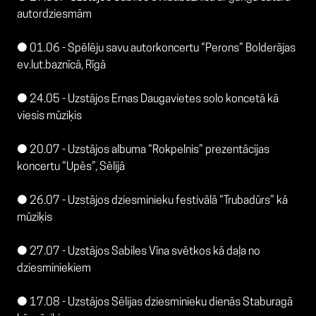
autordziesmām
● 01.06 - Spēlēju savu autorkoncertu “Perons” Bolderājas
ev.lut.baznīcā, Rīgā
● 24.05 - Uzstājos Ernas Daugavietes solo koncetā kā
viesis mūziķis
● 20.07 - Uzstājos albuma “Rokpelnis” prezentācijas
koncertu “Upēs”, Sēlijā
● 26.07 - Uzstājos dziesminieku festivālā “Trubadūrs” kā
mūziķis
● 27.07 - Uzstājos Sabiles Vīna svētkos kā daļa no
dziesminiekiem
● 17.08 - Uzstājos Sēlijas dziesminieku dienās Staburagā