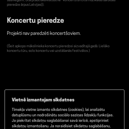
sasniegumi, Starptautiskā klātbūtne - koncertu un cita muzikālās darbības
pieredze ārpus Latvijas)).
Koncertu pieredze
Projekti nav paredzēti koncertšoviem.
(Šeit apkopo mākslinieka koncertu pieredzei aizvadītajā gadā: Lielāko
koncertu tūru, solo koncertu vai uzstāšanās festivālos.)
Vietnē izmantojam sīkdatnes
Tīmekļa vietne izmanto sīkdatnes (cookies), lai analizētu
Facebook
TikTok
Instagram
datuplūsmu un nodrošinātu sociālo saziņas līdzekļu funkcijas.
Ja piekrītat sīkdatņu saglabāšanai savā ierīcē, apstipriniet
sīkdatņu izmantošanu. Ja noraidīsiet sīkdatņu saglabāšanu,