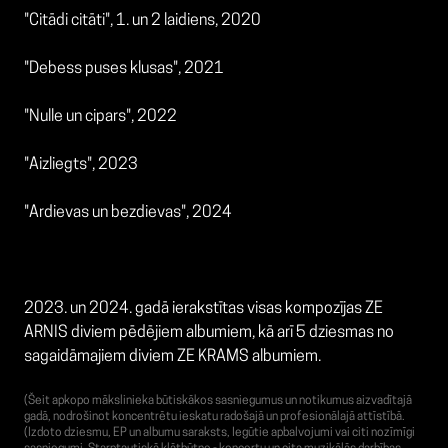
"Citādi citāti", 1. un 2 laidiens, 2020
"Debess puses klusas", 2021
"Nulle un cipars", 2022
"Aizliegts", 2023
"Ardievas un bezdievas", 2024
2023. un 2024. gadā ierakstītas visas kompozījas ZE
ARNIS diviem pēdējiem albumiem, kā arī 5 dziesmas no
sagaidāmajiem diviem ZE KRAMS albumiem.
(Šeit apkopo mākslinieka būtiskākos sasniegumus un notikumus aizvadītajā
gadā, nodrošinot koncentrētu ieskatu radošajā un profesionālajā attīstībā.
(Izdoto dziesmu, EP un albumu saraksts, Iegūtie apbalvojumi vai citi nozīmīgi