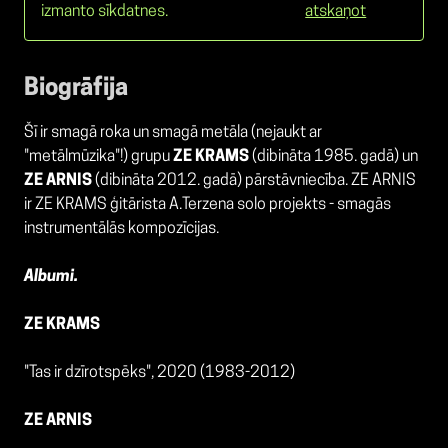
izmanto sīkdatnes.
atskaņot
Biogrāfija
Šī ir smagā roka un smagā metāla (nejaukt ar
"metālmūzika"!) grupu
ZE KRAMS
(dibināta 1985. gadā) un
ZE ARNIS
(dibināta 2012. gadā) pārstāvniecība. ZE ARNIS
ir ZE KRAMS ģitārista A.Terzena solo projekts - smagās
instrumentālās kompozīcijas.
Albumi.
ZE KRAMS
"Tas ir dzīrotspēks", 2020 (1983-2012)
ZE ARNIS