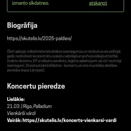
izmanto sīkdatnes.
atskaņot
Biogrāfija
https://skutelis.lv/2025-paldies/
(Šeit apkopo mākslinieka būtiskākos sasniegumus un notikumus aizvadītajā
gadā, nodrošinot koncentrētu ieskatu radošajā un profesionālajā attīstībā.
(Izdoto dziesmu, EP un albumu saraksts, Iegūtie apbalvojumi vai citi nozīmīgi
sasniegumi, Starptautiskā klātbūtne - koncertu un cita muzikālās darbības
pieredze ārpus Latvijas)).
Koncertu pieredze
Lielākie:
21.03. | Rīga,
Palladium
Vienkārši vārdi
Vairāk:
https://skutelis.lv/koncerts-vienkarsi-vardi