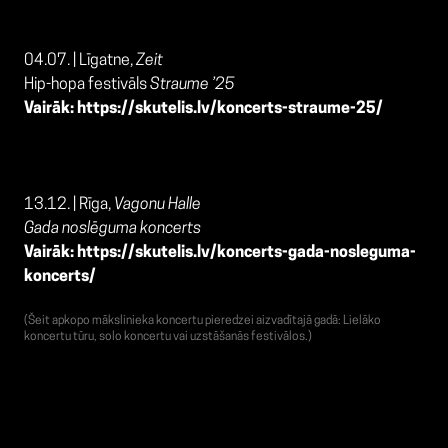
04.07. | Līgatne,
Zeit
Hip-hopa festivāls
Straume ’25
Vairāk:
https://skutelis.lv/koncerts-straume-25/
13.12. | Rīga,
Vagonu Halle
Gada noslēguma koncerts
Vairāk:
https://skutelis.lv/koncerts-gada-nosleguma-
koncerts/
(Šeit apkopo mākslinieka koncertu pieredzei aizvadītajā gadā: Lielāko
koncertu tūru, solo koncertu vai uzstāšanās festivālos.)