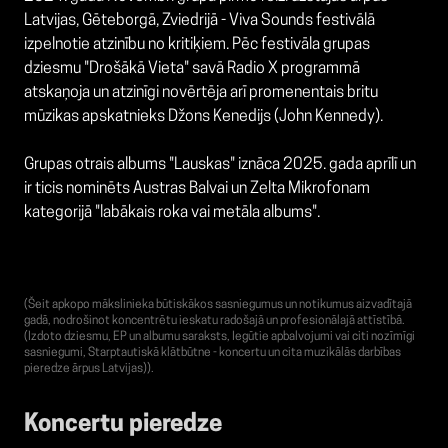
Latvijas, Gēteborgā, Zviedrijā - Viva Sounds festivālā
izpelnotie atzinību no kritiķiem. Pēc festivāla grupas
dziesmu "Drošākā Vieta" savā Radio X programmā
atskaņoja un atzinīgi novērtēja arī promenentais britu
mūzikas apskatnieks Džons Kenedijs (John Kennedy).
Grupas otrais albums "Lauskas" iznāca 2025. gada aprīlī un
ir ticis nominēts Austras Balvai un Zelta Mikrofonam
kategorijā "labākais roka vai metāla albums".
(Šeit apkopo mākslinieka būtiskākos sasniegumus un notikumus aizvadītajā
gadā, nodrošinot koncentrētu ieskatu radošajā un profesionālajā attīstībā.
(Izdoto dziesmu, EP un albumu saraksts, Iegūtie apbalvojumi vai citi nozīmīgi
sasniegumi, Starptautiskā klātbūtne - koncertu un cita muzikālās darbības
pieredze ārpus Latvijas)).
Koncertu pieredze