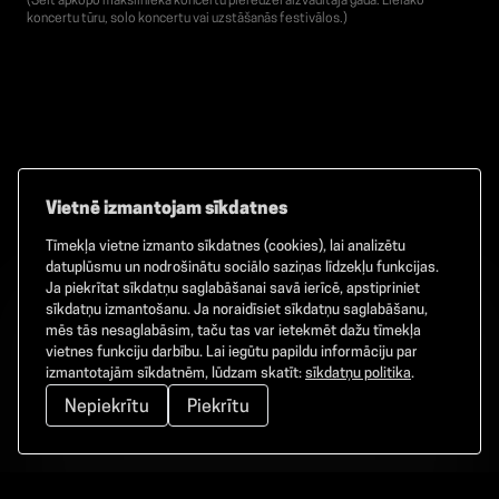
(Šeit apkopo mākslinieka koncertu pieredzei aizvadītajā gadā: Lielāko
koncertu tūru, solo koncertu vai uzstāšanās festivālos.)
Vietnē izmantojam sīkdatnes
Tīmekļa vietne izmanto sīkdatnes (cookies), lai analizētu
Facebook
TikTok
Instagram
datuplūsmu un nodrošinātu sociālo saziņas līdzekļu funkcijas.
Ja piekrītat sīkdatņu saglabāšanai savā ierīcē, apstipriniet
sīkdatņu izmantošanu. Ja noraidīsiet sīkdatņu saglabāšanu,
mēs tās nesaglabāsim, taču tas var ietekmēt dažu tīmekļa
vietnes funkciju darbību. Lai iegūtu papildu informāciju par
©
2026
GAMMA. Visas tiesības aizsargātas.
izmantotajām sīkdatnēm, lūdzam skatīt:
sīkdatņu politika
.
Nepiekrītu
Piekrītu