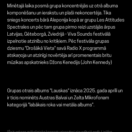
Minētajā laika posmā grupa koncentrējās uz otrā albuma
komponēšanu un ierakstu un plaši nekoncertēja. Tika
sniegs koncerts bārā Aleponija kopā ar grupu Les Attitudes
Spectrales un pēc tam grupa pirmo reizi uzstājās ārpus
Latvijas, Gēteborgā, Zviedrijā - Viva Sounds festivālā
izpelnotie atzinību no kritiķiem. Pēc festivāla grupas
dziesmu "Drošākā Vieta" savā Radio X programmā
atskaņoja un atzinīgi novērtēja arī promenentais britu
mūzikas apskatnieks Džons Kenedijs (John Kennedy)
Grupas otrais albums "Lauskas" iznāca 2025. gada aprīlī un
ir ticis nominēts Austras Balvai un Zelta Mikrofonam
kategorijā "labākais roka vai metāla albums".