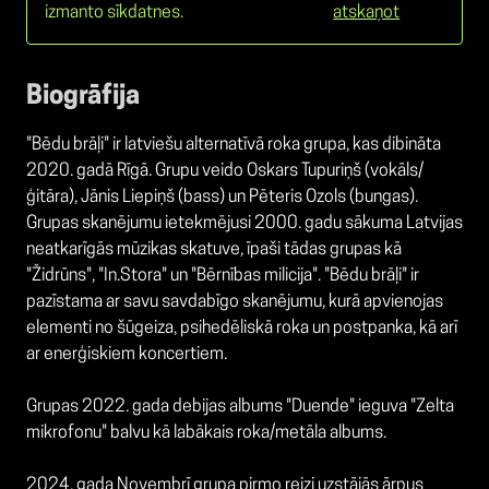
izmanto sīkdatnes.
atskaņot
Biogrāfija
"Bēdu brāļi" ir latviešu alternatīvā roka grupa, kas dibināta
2020. gadā Rīgā. Grupu veido Oskars Tupuriņš (vokāls/
ģitāra), Jānis Liepiņš (bass) un Pēteris Ozols (bungas).
Grupas skanējumu ietekmējusi 2000. gadu sākuma Latvijas
neatkarīgās mūzikas skatuve, īpaši tādas grupas kā
"Židrūns", "In.Stora" un "Bērnības milicija". "Bēdu brāļi" ir
pazīstama ar savu savdabīgo skanējumu, kurā apvienojas
elementi no šūgeiza, psihedēliskā roka un postpanka, kā arī
ar enerģiskiem koncertiem.
Grupas 2022. gada debijas albums "Duende" ieguva "Zelta
mikrofonu" balvu kā labākais roka/metāla albums.
2024. gada Novembrī grupa pirmo reizi uzstājās ārpus