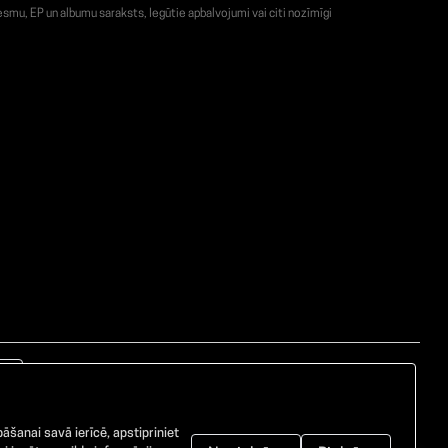
smu, EP un albumu saraksts, Iegūtie apbalvojumi vai citi nozīmīgi
āšanai savā ierīcē, apstipriniet