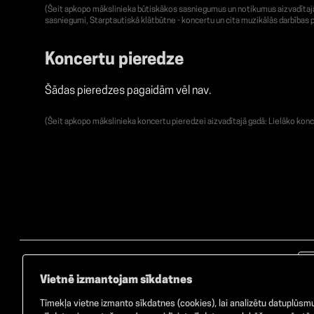
(Šeit apkopo mākslinieka būtiskākos sasniegumus un notikumus aizvadītajā g
sasniegumi, Starptautiskā klātbūtne - koncertu un cita muzikālās darbības p
Koncertu pieredze
Šādas pieredzes pagaidām vēl nav.
(Šeit apkopo mākslinieka koncertu pieredzei aizvadītajā gadā: Lielāko konc
Vietnē izmantojam sīkdatnes
Tīmekļa vietne izmanto sīkdatnes (cookies), lai analizētu datuplūsmu 