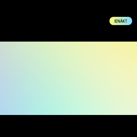
IENĀKT