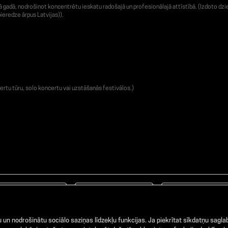
adā, nodrošinot koncentrētu ieskatu radošajā un profesionālajā attīstībā. (Izdoto dzie
ieredze ārpus Latvijas)).
ertu tūru, solo koncertu vai uzstāšanās festivālos.)
Facebook
TikTok
Instagram
un nodrošinātu sociālo saziņas līdzekļu funkcijas. Ja piekrītat sīkdatņu saglab