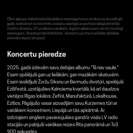
(Šeit apkopo mākslinieka būtiskākos sasniegumus un notikumus aizvadītajā
gadā, nodrošinot koncentrētu ieskatu radošajā un profesionālajā attīstībā.
(Izdoto dziesmu, EP un albumu saraksts, Iegūtie apbalvojumi vai citi nozīmīgi
sasniegumi, Starptautiskā klātbūtne - koncertu un cita muzikālās darbības
pieredze ārpus Latvijas)).
Koncertu pieredze
2025. gadā izdevām savu debijas albumu "Tā nav saule."
Esam spēlējuši gan uz lielākām, gan mazākām skatuvēm.
Esam iesildījuši Žoržu Siksnu un Bermudu divstūri, spelējuši
Ezīšfestā, uzstājušies Kalnciema kvartālā, kā arī daudzos
vietējos Rīgas lokālos: Zefīrā, Manufaktūrā, Lokalhouse,
Ezīšos. Pāgājušo vasar aizvadījām savu Kurzemes tūri ar
vairākiem koncetriem, Liepājā un tās apkārtnē. Ar
izdotajiem singliem paviesojušies gandrīz visās LV radio
stacijās un pabijuši vairākas reizes Rīta panorāmā un Tv3
900 sekundēs.