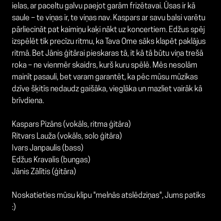
ielas, ar paceltu galvu paejot garām frizētavai. Ūsas ir kā
saule – te viņas ir, te viņas nav. Kaspars ar savu balsi varētu
pārliecināt pat kaimiņu kaķi nākt uz koncertiem. Edžus spēj
izspēlēt tik precīzu ritmu, ka Tava Ome sāks klapēt paklājus
ritmā. Bet Jānis ģitārai pieskaras tā, it kā tā būtu viņa trešā
roka – ne vienmēr skaidrs, kurš kuru spēlē. Mēs nesolām
mainīt pasauli, bet varam garantēt, ka pēc mūsu mūzikas
dzīve šķitīs nedaudz gaišāka, vieglāka un mazliet vairāk kā
brīvdiena.
Kaspars Pizāns (vokāls, ritma ģitāra)
Ritvars Lauža (vokāls, solo ģitāra)
Ivars Janpaulis (bass)
Edžus Kravalis (bungas)
Jānis Zālītis (ģitāra)
Noskatieties mūsu klipu "melnās atslēdziņas", Jums patiks
:)