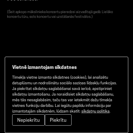
(Šeit apkopo mākslinieka koncertu pieredzei aizvadītajā gadā: Lielāko
koncertu tūru, solo koncertu vai uzstāšanās festivālos.)
Vietnē izmantojam sīkdatnes
Tīmekļa vietne izmanto sīkdatnes (cookies), lai analizētu
Facebook
TikTok
Instagram
datuplūsmu un nodrošinātu sociālo saziņas līdzekļu funkcijas.
Ja piekrītat sīkdatņu saglabāšanai savā ierīcē, apstipriniet
sīkdatņu izmantošanu. Ja noraidīsiet sīkdatņu saglabāšanu,
mēs tās nesaglabāsim, taču tas var ietekmēt dažu tīmekļa
vietnes funkciju darbību. Lai iegūtu papildu informāciju par
©
2026
GAMMA. Visas tiesības aizsargātas.
izmantotajām sīkdatnēm, lūdzam skatīt:
sīkdatņu politika
.
Nepiekrītu
Piekrītu