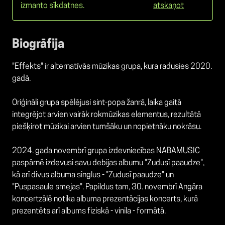
izmanto sīkdatnes.
atskaņot
Biogrāfija
"Effekts" ir alternatīvās mūzikas grupa, kura radusies 2020.
gadā.
Oriģināli grupa spēlējusi sint-popa žanrā, laika gaitā
integrējot arvien vairāk rokmūzikas elementus, rezultātā
piešķirot mūzikai arvien tumšāku un nopietnāku nokrāsu.
2024. gada novembrī grupa izdevniecības NABAMUSIC
paspārnē izdevusi savu debijas albumu "Zudusī paaudze",
kā arī divus albuma singlus - "Zudusī paaudze" un
"Puspasaule smejas". Papildus tam, 30. novembrī Angāra
koncertzālē notika albuma prezentācijas koncerts, kurā
prezentēts arī albums fiziskā - vinila - formātā.