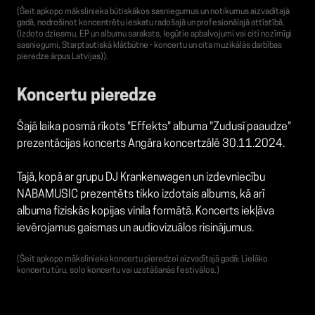
(Šeit apkopo mākslinieka būtiskākos sasniegumus un notikumus aizvadītajā
gadā, nodrošinot koncentrētu ieskatu radošajā un profesionālajā attīstībā.
(Izdoto dziesmu, EP un albumu saraksts, Iegūtie apbalvojumi vai citi nozīmīgi
sasniegumi, Starptautiskā klātbūtne - koncertu un cita muzikālās darbības
pieredze ārpus Latvijas)).
Koncertu pieredze
Šajā laika posmā rīkots "Effekts" albuma "Zudusī paaudze"
prezentācijas koncerts Angāra koncertzālē 30.11.2024.
Tajā, kopā ar grupu DJ Krankenwagen un izdevniecību
NABAMUSIC prezentēts tikko izdotais albums, kā arī
albuma fiziskās kopijas vinila formātā. Koncerts iekļāva
ievērojamus gaismas un audiovizuālos risinājumus.
(Šeit apkopo mākslinieka koncertu pieredzei aizvadītajā gadā: Lielāko
koncertu tūru, solo koncertu vai uzstāšanās festivālos.)