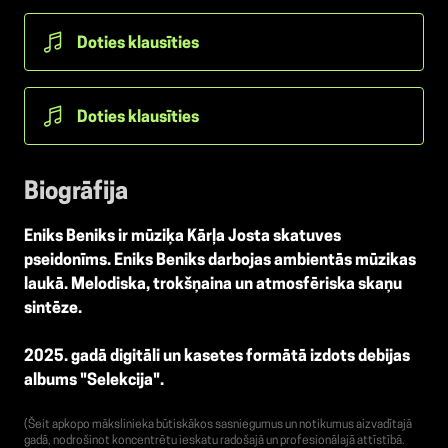
Doties klausīties
Doties klausīties
Biogrāfija
Eniks Beniks ir mūziķa Kārļa Josta skatuves
pseidonīms. Eniks Beniks darbojas ambientās mūzikas
laukā. Melodiska, trokšņaina un atmosfēriska skaņu
sintēze.
2025. gadā digitāli un kasetes formātā izdots debijas
albums "Selekcija".
(Šeit apkopo mākslinieka būtiskākos sasniegumus un notikumus aizvadītajā
gadā, nodrošinot koncentrētu ieskatu radošajā un profesionālajā attīstībā.