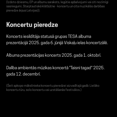
(Izdoto dziesmu, EP un albumu saraksts, Iegūtie apbalvojumi vai citi nozīmīgi
sasniegumi, Starptautiskā klātbūtne - koncertu un cita muzikālās darbības
pieredze ārpus Latvijas)).
Koncertu pieredze
Koncerts iesildītāja statusā grupas TESA albuma
prezentācijā 2025. gada 6. jūnijā Viskaļu ielas koncertzālē.
Albuma prezentācijas koncerts 2025. gada 1. oktobrī.
Dalība ambientās mūzikas koncertā "Taisni tagad" 2025.
gada 12. decembrī.
(Šeit apkopo mākslinieka koncertu pieredzei aizvadītajā gadā: Lielāko
koncertu tūru, solo koncertu vai uzstāšanās festivālos.)