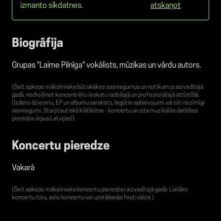
izmanto sīkdatnes.
atskaņot
Biogrāfija
Grupas "Laime Pilnīga" vokālists, mūzikas un vārdu autors.
(Šeit apkopo mākslinieka būtiskākos sasniegumus un notikumus aizvadītajā
gadā, nodrošinot koncentrētu ieskatu radošajā un profesionālajā attīstībā.
(Izdoto dziesmu, EP un albumu saraksts, Iegūtie apbalvojumi vai citi nozīmīgi
sasniegumi, Starptautiskā klātbūtne - koncertu un cita muzikālās darbības
pieredze ārpus Latvijas)).
Koncertu pieredze
Vakarā
(Šeit apkopo mākslinieka koncertu pieredzei aizvadītajā gadā: Lielāko
koncertu tūru, solo koncertu vai uzstāšanās festivālos.)