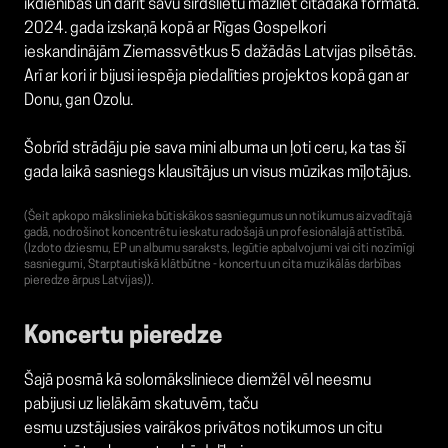
ikdienības un darīt savu sirdslietu mazliet citādākā formātā.
2024. gada izskaņā kopā ar Rīgas Gospelkori
ieskandinājām Ziemassvētkus 5 dažādās Latvijas pilsētās.
Arī ar kori ir bijusi iespēja piedalīties projektos kopā gan ar
Donu, gan Ozolu.
Šobrīd strādāju pie sava mini albuma un ļoti ceru, ka tas šī
gada laikā sasniegs klausītājus un visus mūzikas mīļotājus.
(Šeit apkopo mākslinieka būtiskākos sasniegumus un notikumus aizvadītajā
gadā, nodrošinot koncentrētu ieskatu radošajā un profesionālajā attīstībā.
(Izdoto dziesmu, EP un albumu saraksts, Iegūtie apbalvojumi vai citi nozīmīgi
sasniegumi, Starptautiskā klātbūtne - koncertu un cita muzikālās darbības
pieredze ārpus Latvijas)).
Koncertu pieredze
Šajā posmā kā solomāksliniece diemžēl vēl neesmu
pabijusi uz lielākām skatuvēm, taču
esmu uzstājusies vairākos privātos notikumos un citu