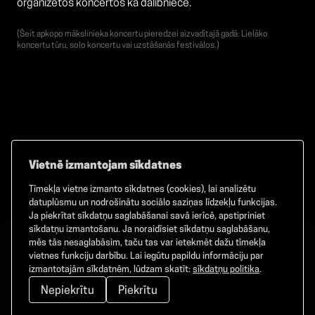
organizētos koncertos kā dalībniece.
(Šeit apkopo mākslinieka koncertu pieredzei aizvadītajā gadā: Lielāko
koncertu tūru, solo koncertu vai uzstāšanās festivālos.)
Vietnē izmantojam sīkdatnes
Tīmekļa vietne izmanto sīkdatnes (cookies), lai analizētu
Facebook
TikTok
Instagram
datuplūsmu un nodrošinātu sociālo saziņas līdzekļu funkcijas.
Ja piekrītat sīkdatņu saglabāšanai savā ierīcē, apstipriniet
sīkdatņu izmantošanu. Ja noraidīsiet sīkdatņu saglabāšanu,
mēs tās nesaglabāsim, taču tas var ietekmēt dažu tīmekļa
vietnes funkciju darbību. Lai iegūtu papildu informāciju par
©
2026
GAMMA. Visas tiesības aizsargātas.
izmantotajām sīkdatnēm, lūdzam skatīt:
sīkdatņu politika
.
Nepiekrītu
Piekrītu