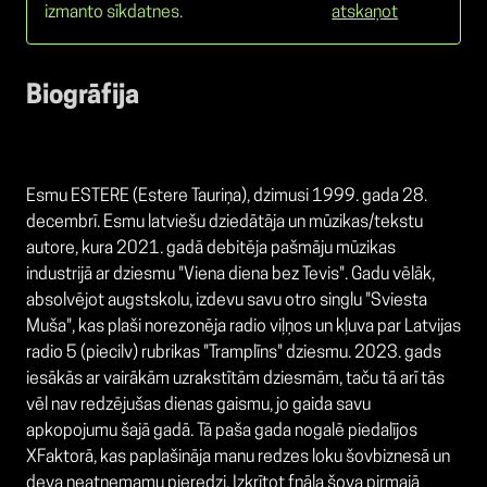
izmanto sīkdatnes.
atskaņot
Biogrāfija
Esmu ESTERE (Estere Tauriņa), dzimusi 1999. gada 28.
decembrī. Esmu latviešu dziedātāja un mūzikas/tekstu
autore, kura 2021. gadā debitēja pašmāju mūzikas
industrijā ar dziesmu "Viena diena bez Tevis". Gadu vēlāk,
absolvējot augstskolu, izdevu savu otro singlu "Sviesta
Muša", kas plaši norezonēja radio viļņos un kļuva par Latvijas
radio 5 (piecilv) rubrikas "Tramplīns" dziesmu. 2023. gads
iesākās ar vairākām uzrakstītām dziesmām, taču tā arī tās
vēl nav redzējušas dienas gaismu, jo gaida savu
apkopojumu šajā gadā. Tā paša gada nogalē piedalījos
XFaktorā, kas paplašināja manu redzes loku šovbiznesā un
deva neatņemamu pieredzi. Izkrītot fnāla šova pirmajā