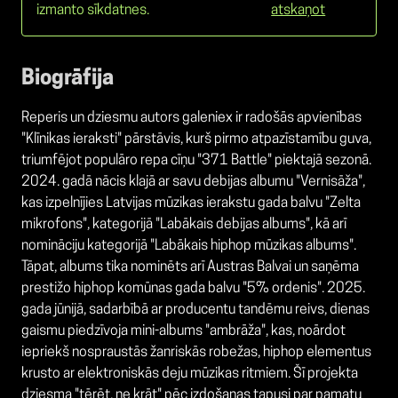
izmanto sīkdatnes.
atskaņot
Biogrāfija
Reperis un dziesmu autors galeniex ir radošās apvienības
"Klīnikas ieraksti" pārstāvis, kurš pirmo atpazīstamību guva,
triumfējot populāro repa cīņu "371 Battle" piektajā sezonā.
2024. gadā nācis klajā ar savu debijas albumu "Vernisāža",
kas izpelnījies Latvijas mūzikas ierakstu gada balvu "Zelta
mikrofons", kategorijā "Labākais debijas albums", kā arī
nomināciju kategorijā "Labākais hiphop mūzikas albums".
Tāpat, albums tika nominēts arī Austras Balvai un saņēma
prestižo hiphop komūnas gada balvu "5% ordenis". 2025.
gada jūnijā, sadarbībā ar producentu tandēmu reivs, dienas
gaismu piedzīvoja mini-albums "ambrāža", kas, noārdot
iepriekš nospraustās žanriskās robežas, hiphop elementus
krusto ar elektroniskās deju mūzikas ritmiem. Šī projekta
dziesma "tērēt, ne krāt" pēc izdošanas tapusi par pamatu