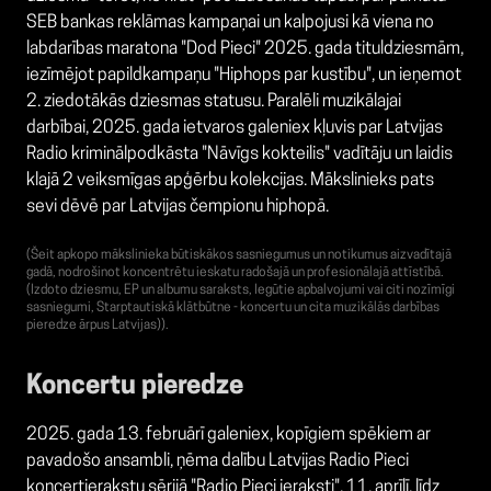
SEB bankas reklāmas kampaņai un kalpojusi kā viena no
labdarības maratona "Dod Pieci" 2025. gada tituldziesmām,
iezīmējot papildkampaņu "Hiphops par kustību", un ieņemot
2. ziedotākās dziesmas statusu. Paralēli muzikālajai
darbībai, 2025. gada ietvaros galeniex kļuvis par Latvijas
Radio kriminālpodkāsta "Nāvīgs kokteilis" vadītāju un laidis
klajā 2 veiksmīgas apģērbu kolekcijas. Mākslinieks pats
sevi dēvē par Latvijas čempionu hiphopā.
(Šeit apkopo mākslinieka būtiskākos sasniegumus un notikumus aizvadītajā
gadā, nodrošinot koncentrētu ieskatu radošajā un profesionālajā attīstībā.
(Izdoto dziesmu, EP un albumu saraksts, Iegūtie apbalvojumi vai citi nozīmīgi
sasniegumi, Starptautiskā klātbūtne - koncertu un cita muzikālās darbības
pieredze ārpus Latvijas)).
Koncertu pieredze
2025. gada 13. februārī galeniex, kopīgiem spēkiem ar
pavadošo ansambli, ņēma dalību Latvijas Radio Pieci
koncertierakstu sērijā "Radio Pieci ieraksti". 11. aprīlī, līdz