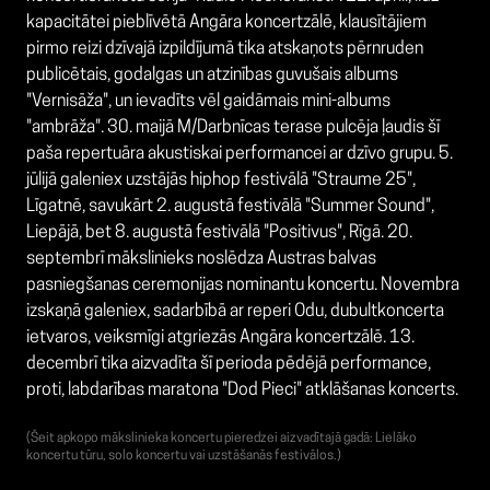
kapacitātei pieblīvētā Angāra koncertzālē, klausītājiem
pirmo reizi dzīvajā izpildījumā tika atskaņots pērnruden
publicētais, godalgas un atzinības guvušais albums
"Vernisāža", un ievadīts vēl gaidāmais mini-albums
"ambrāža". 30. maijā M/Darbnīcas terase pulcēja ļaudis šī
paša repertuāra akustiskai performancei ar dzīvo grupu. 5.
jūlijā galeniex uzstājās hiphop festivālā "Straume 25",
Līgatnē, savukārt 2. augustā festivālā "Summer Sound",
Liepājā, bet 8. augustā festivālā "Positivus", Rīgā. 20.
septembrī mākslinieks noslēdza Austras balvas
pasniegšanas ceremonijas nominantu koncertu. Novembra
izskaņā galeniex, sadarbībā ar reperi Odu, dubultkoncerta
ietvaros, veiksmīgi atgriezās Angāra koncertzālē. 13.
decembrī tika aizvadīta šī perioda pēdējā performance,
proti, labdarības maratona "Dod Pieci" atklāšanas koncerts.
(Šeit apkopo mākslinieka koncertu pieredzei aizvadītajā gadā: Lielāko
koncertu tūru, solo koncertu vai uzstāšanās festivālos.)