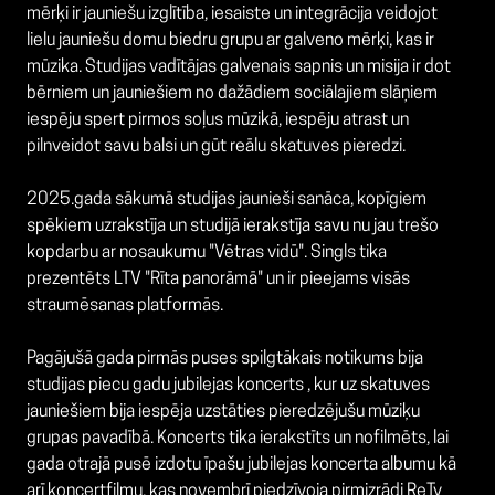
mērķi ir jauniešu izglītība, iesaiste un integrācija veidojot
lielu jauniešu domu biedru grupu ar galveno mērķi, kas ir
mūzika. Studijas vadītājas galvenais sapnis un misija ir dot
bērniem un jauniešiem no dažādiem sociālajiem slāņiem
iespēju spert pirmos soļus mūzikā, iespēju atrast un
pilnveidot savu balsi un gūt reālu skatuves pieredzi.
2025.gada sākumā studijas jaunieši sanāca, kopīgiem
spēkiem uzrakstīja un studijā ierakstīja savu nu jau trešo
kopdarbu ar nosaukumu "Vētras vidū". Singls tika
prezentēts LTV "Rīta panorāmā" un ir pieejams visās
straumēsanas platformās.
Pagājušā gada pirmās puses spilgtākais notikums bija
studijas piecu gadu jubilejas koncerts , kur uz skatuves
jauniešiem bija iespēja uzstāties pieredzējušu mūziķu
grupas pavadībā. Koncerts tika ierakstīts un nofilmēts, lai
gada otrajā pusē izdotu īpašu jubilejas koncerta albumu kā
arī koncertfilmu, kas novembrī piedzīvoja pirmizrādi ReTv