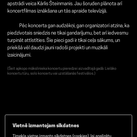
apstrādi veica Kārlis Šteinmanis. Jau šoruden plānota arī
koncertfilmas iznākšana un tās apraide televīzijā.
Pēc koncerta gan audzēkņi, gan organizatori atzina, ka
piedzīvotais sniedzis ne tikai gandarījumu, bet arī iedvesmu
turpināt attīstīties. Šie pieci gadi ir tikai ceļa sākums, un
priekšā vēl daudzi jauni radoši projekti un muzikāli
izaicinājumi.
(Šeit apkopo mākslinieka koncertu pieredzei aizvadītajā gadā: Lielāko
koncertu tūru, solo koncertu vai uzstāšanās festivālos.)
Vietnē izmantojam sīkdatnes
Tīmekļa vietne izmanto sīkdatnes (cookies), lai analizētu