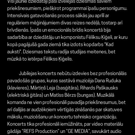
Visi jaunie dziedātāji paši izvēlējās dziesmas saviem
priekšnesumiem, piešķirot programmai īpašu personīgumu.
Intensīvais gatavošanās process sākās jau aprīlī ar
regulāriem mēģinājumiem divas reizes nedēļā, tostarp arī
brīvdienās.
Īpašs un emocionāls brīdis koncertā bija
sadarbība ar dziedātāju un komponistu Fēliksu Ķiģeli, ar kuru
kopā pagājušā gada ziemā tika izdots kopdarbs "Kad
auksti". Dziesmas tekstu radīja studijas meitenes, bet
mūzikā to ietērpa Fēlikss Ķiģelis.
Jubilejas koncerts nebūtu izdevies bez profesionālās
pavadošās grupas, kuras sastāvā muzicēja Dana Ruduka
(klavieres), Mārtiņš Leja (basģitāra), Rihards Paškausks
(elektriskā ģitāra) un Matīss Bērzs (bungas). Muzikālā
komanda ne vien profesionāli pavadīja priekšnesumus, bet
arī dalījās ar audzēkņiem vērtīgās zināšanās par skatuves
mākslu, muzicēšanu un koncertu tehnisko organizāciju.
Koncerts tika profesionāli iemūžināts, par video materiālu
gādāja “REFS Production” un “GE MEDIA”, savukārt audio