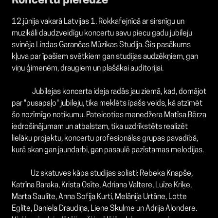
Koncertu pieredze
12.jūnija vakarā Latvijas 1. Rokkafejnīcā ar sirsnīgu un
muzikāli daudzveidīgu koncertu savu piecu gadu jubileju
svinēja Lindas Garančas Mūzikas Studija. Šis pasākums
kļuva par īpašiem svētkiem gan studijas audzēkņiem, gan
viņu ģimenēm, draugiem un plašākai auditorijai.
Jubilejas koncerta ideja radās jau ziemā, kad, domājot
par "pusapaļo" jubileju, tika meklēts īpašs veids, kā atzīmēt
šo nozīmīgo notikumu. Pateicoties menedžera Matīsa Bērza
iedrošinājumam un atbalstam, tika uzdrīkstēts realizēt
lielāku projektu, koncertu profesionālas grupas pavadībā,
kurā skan gan jaundarbi, gan pasaulē pazīstamas melodijas.
Uz skatuves kāpa studijas solisti: Rebeka Knapše,
Katrīna Baraka, Krista Osīte, Adriana Valtere, Luīze Kriķe,
Marta Saulīte, Anna Sofija Kurti, Melānija Urtāne, Lotte
Eglīte, Daniela Draudiņa, Liene Skulme un Adrija Alondere.