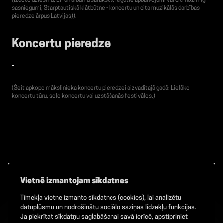
(Izdoto dziesmu, EP un albumu saraksts, Iegūtie apbalvojumi vai citi nozīmīgi
sasniegumi, Starptautiskā klātbūtne - koncertu un cita muzikālās darbības
pieredze ārpus Latvijas)).
Koncertu pieredze
-
(Šeit apkopo mākslinieka koncertu pieredzei aizvadītajā gadā: Lielāko
koncertu tūru, solo koncertu vai uzstāšanās festivālos.)
Vietnē izmantojam sīkdatnes
Tīmekļa vietne izmanto sīkdatnes (cookies), lai analizētu
Facebook
TikTok
Instagram
datuplūsmu un nodrošinātu sociālo saziņas līdzekļu funkcijas.
Ja piekrītat sīkdatņu saglabāšanai savā ierīcē, apstipriniet