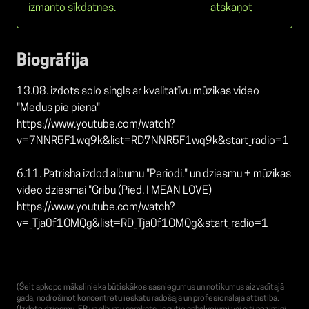
izmanto sīkdatnes.
atskaņot
Biogrāfija
13.08. izdots solo singls ar kvalitatīvu mūzikas video
"Medus pie piena"
https://www.youtube.com/watch?
v=7NNR5F1wq9k&list=RD7NNR5F1wq9k&start_radio=1
6.11. Patrisha izdod albumu "Periodi." un dziesmu + mūzikas
video dziesmai "Gribu (Pied. I MEAN LOVE)
https://www.youtube.com/watch?
v=_Tja0f1OMQg&list=RD_Tja0f1OMQg&start_radio=1
(Šeit apkopo mākslinieka būtiskākos sasniegumus un notikumus aizvadītajā
gadā, nodrošinot koncentrētu ieskatu radošajā un profesionālajā attīstībā.