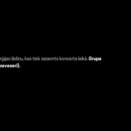
ģijas lādiņu, kas tiek saņemts koncerta laikā.
Grupa
pavasarī).