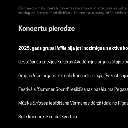
(Šeit apkopo mākslinieka būtiskākos sasniegumus un notikumus aizvadītajā g
sasniegumi, Starptautiskā klātbūtne - koncertu un cita muzikālās darbības p
Koncertu pieredze
2025. gads grupai
Idille
bija ļoti nozīmīgs un aktīvs 
Uzstāšanās Latvijas Kultūras Akadēmijas organizētajos p
Grupas
Idille
organizēts solo koncerts, singla "Pazust saj
Festivāla "Summer Sound" iesildīšanas pasākums Pegaza 
Mūziķa
Shipsea
iesildīšana Vērmanes dārzā (daļa no Rīg
Solo koncerts Kimmel Kvartālā.