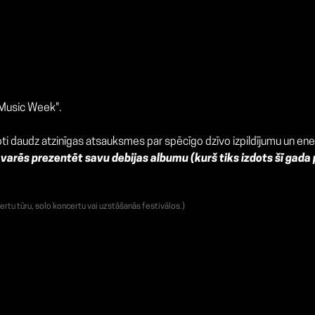
 Music Week".
oti daudz atzinīgas atsauksmes par spēcīgo dzīvo izpildījumu un ener
 varēs prezentēt savu debijas albumu (kurš tiks izdots šī gada 
ertu tūru, solo koncertu vai uzstāšanās festivālos.)