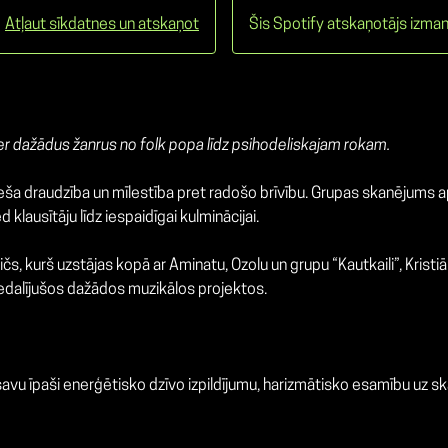
Atļaut sīkdatnes un atskaņot
Šis Spotify atskaņotājs izman
ver dažādus žanrus no folk popa līdz psihodeliskajam rokam.
ieša draudzība un mīlestība pret radošo brīvību. Grupas skanējums a
klausītāju līdz iespaidīgai kulminācijai.
, kurš uzstājas kopā ar Aminatu, Ozolu un grupu “Kautkaili”, Kristiā
piedalījušos dažādos muzikālos projektos.
 savu īpaši enerģētisko dzīvo izpildījumu, harizmātisko esamību uz s