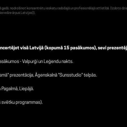
adā, nodrošinot koncentrētu ieskatu radošajā un profesionālajā attīstībā. (Izdoto dzie
ieredze ārpus Latvijas)).
koncertējot visā Latvijā (kopumā 15 pasākumos), sevi prezentējo
asākumos - Valpurģi un Leģendu nakts.
ūsmā" prezentācija, Āgenskalnā "Sunsstudio" telpās.
Pagalmā, Liepājā.
as svētku programmas).