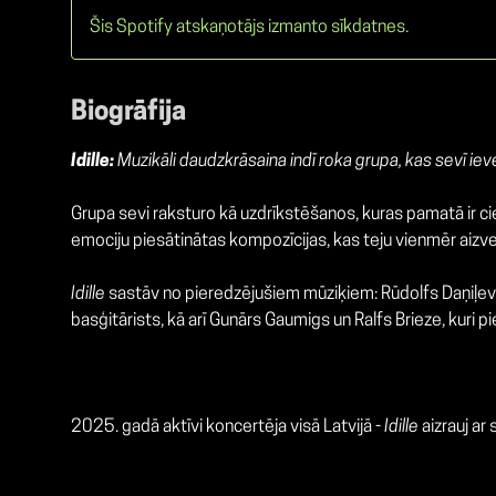
Šis Spotify atskaņotājs izmanto sīkdatnes.
Biogrāfija
Idille:
Muzikāli daudzkrāsaina indī roka grupa, kas sevī ie
Grupa sevi raksturo kā uzdrīkstēšanos, kuras pamatā ir c
emociju piesātinātas kompozīcijas, kas teju vienmēr aizved 
Idille
sastāv no pieredzējušiem mūziķiem: Rūdolfs Daņiļevičs
basģitārists, kā arī Gunārs Gaumigs un Ralfs Brieze, kuri 
2025. gadā aktīvi koncertēja visā Latvijā -
Idille
aizrauj ar