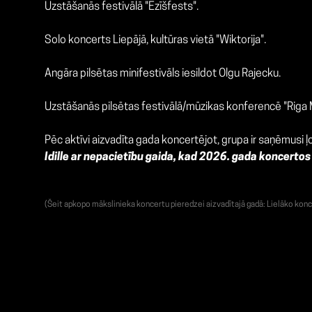
Uzstāšanās festivālā "Ezīšfests".
Solo koncerts Liepājā, kultūras vietā "Wiktorija".
Angāra pilsētas minifestivāls iesildot Olgu Rajecku.
Uzstāšanās pilsētas festivālā/mūzikas konferencē "Riga
Pēc aktīvi aizvadīta gada koncertējot, grupa ir saņēmusi ļ
Idille ar nepacietību gaida, kad 2026. gada koncertos
(Šeit apkopo mākslinieka koncertu pieredzei aizvadītajā gadā: Lielāko konc