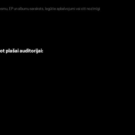
smu, EP un albumu saraksts, Iegūtie apbalvojumi vai citi nozīmīgi
t plašai auditorijai: