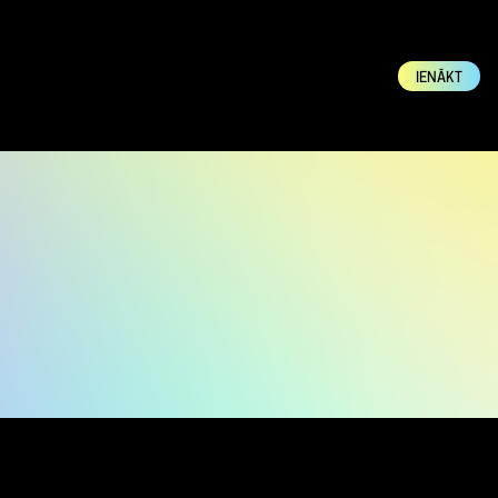
IENĀKT