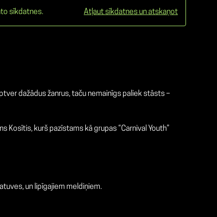
to sīkdatnes.
Atļaut sīkdatnes un atskaņot
ptver dažādus žanrus, taču nemainīgs paliek stāsts –
ns Kosītis, kurš pazīstams kā grupas “Carnival Youth”
katuves, un lipīgajiem meldiņiem.