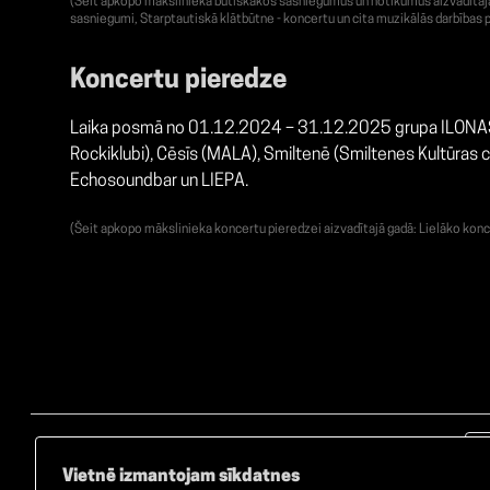
(Šeit apkopo mākslinieka būtiskākos sasniegumus un notikumus aizvadītajā g
sasniegumi, Starptautiskā klātbūtne - koncertu un cita muzikālās darbības p
Koncertu pieredze
Laika posmā no 01.12.2024 – 31.12.2025 grupa ILONAS M
Rockiklubi), Cēsīs (MALA), Smiltenē (Smiltenes Kultūras ce
Echosoundbar un LIEPA.
(Šeit apkopo mākslinieka koncertu pieredzei aizvadītajā gadā: Lielāko konc
Vietnē izmantojam sīkdatnes