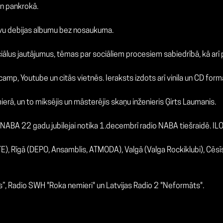
n pankrokā.
u debijas albumu bez nosaukuma.
iālus jautājumus, tēmas par sociāliem procesiem sabiedrībā, kā arī
, Youtube un citās vietnēs. Ieraksts izdots arī vinila un CD for
rā, un to miksējis un māsterējis skaņu inženieris Ģirts Laumanis.
o NABA 22 gadu jubilejai notika 1.decembrī radio NABA tiešraidē. 
E), Rīgā (DEPO, Ansamblis, ATMODA), Valgā (Valga Rockiklubi), Cēsī
os”, Radio SWH "Roka nemieri" un Latvijas Radio 2 "Neformāts".