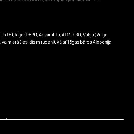
smu, EP un albumu saraksts, Iegūtie apbalvojumi vai citi nozīmīgi
URTE), Rīgā (DEPO, Ansamblis, ATMODA), Valgā (Valga
almierā (Iesildīsim rudeni), kā arī Rīgas bāros Aleponija,