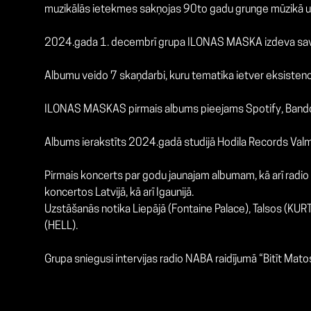
muzikālās ietekmes sakņojas 90to gadu grunge mūzikā u
2024.gada 1. decembrī grupa ILONAS MASKA izdeva sav
Albumu veido 7 skaņdarbi, kuru tematika ietver eksistenc
ILONAS MASKAS pirmais albums pieejams Spotify, Bandcamp
Albums ierakstīts 2024.gadā studijā Hodila Records Valmie
Pirmais koncerts par godu jaunajam albumam, kā arī radi
koncertos Latvijā, kā arī Igaunijā.
Uzstāšanās notika Liepājā (Fontaine Palace), Talsos (KURT
(HELL).
Grupa sniegusi intervijas radio NABA raidījumā “Bitīt Mat