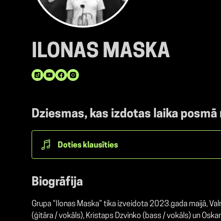
ILONAS MASKA
Dziesmas, kas izdotas laika posmā
Doties klausīties
Biogrāfija
Grupa “Ilonas Maska” tika izveidota 2023.gada maijā, Val
(ģitāra / vokāls), Kristaps Dzvinko (bass / vokāls) un Os