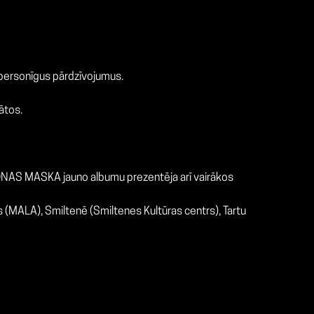
 personīgus pārdzīvojumus.
mātos.
ILONAS MASKA jauno albumu prezentēja arī vairākos
s (MALA), Smiltenē (Smiltenes Kultūras centrs), Tartu