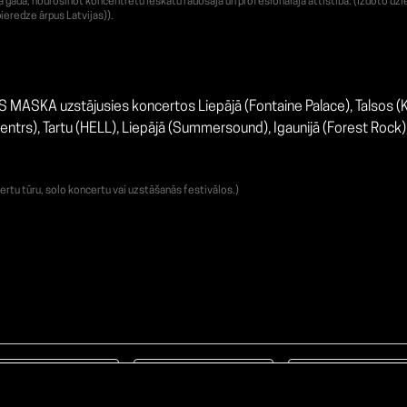
adā, nodrošinot koncentrētu ieskatu radošajā un profesionālajā attīstībā. (Izdoto dzie
ieredze ārpus Latvijas)).
ASKA uzstājusies koncertos Liepājā (Fontaine Palace), Talsos (K
ntrs), Tartu (HELL), Liepājā (Summersound), Igaunijā (Forest Rock), V
ertu tūru, solo koncertu vai uzstāšanās festivālos.)
Facebook
TikTok
Instagram