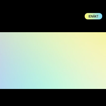
IENĀKT