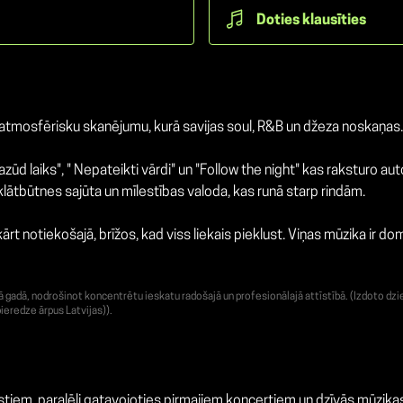
Doties klausīties
u, atmosfērisku skanējumu, kurā savijas soul, R&B un džeza noskaņas
 pazūd laiks", " Nepateikti vārdi" un "Follow the night" kas raksturo
klātbūtnes sajūta un mīlestības valoda, kas runā starp rindām.
ārt notiekošajā, brīžos, kad viss liekais pieklust. Viņas mūzika ir do
adā, nodrošinot koncentrētu ieskatu radošajā un profesionālajā attīstībā. (Izdoto dzie
ieredze ārpus Latvijas)).
kstiem, paralēli gatavojoties pirmajiem koncertiem un dzīvās mūzik