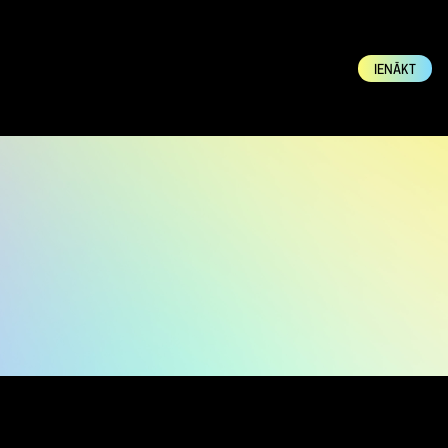
IENĀKT