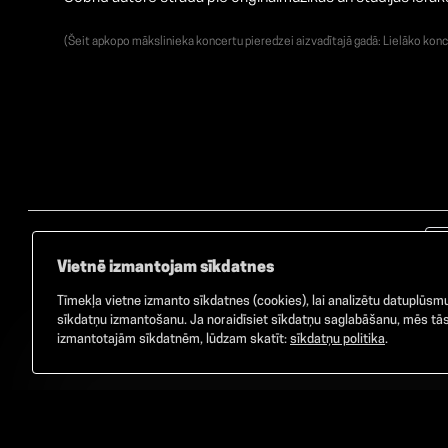
(Šeit apkopo mākslinieka koncertu pieredzei aizvadītajā gadā: Lielāko konc
Vietnē izmantojam sīkdatnes
Tīmekļa vietne izmanto sīkdatnes (cookies), lai analizētu datuplūsmu 
sīkdatņu izmantošanu. Ja noraidīsiet sīkdatņu saglabāšanu, mēs tās 
izmantotajām sīkdatnēm, lūdzam skatīt:
sīkdatņu politika
.
©
2026
GAMMA. Visas tiesības aizsargātas.