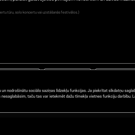
ertu tūru, solo koncertu vai uzstāšanās festivālos.)
Facebook
TikTok
Instagram
un nodrošinātu sociālo saziņas līdzekļu funkcijas. Ja piekrītat sīkdatņu saglab
nesaglabāsim, taču tas var ietekmēt dažu tīmekļa vietnes funkciju darbību. La