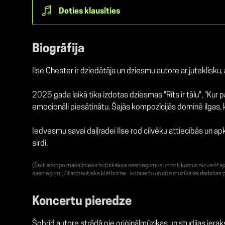
Doties klausīties
Biogrāfija
Ilse Chester ir dziedātāja un dziesmu autore ar juteklisk
2025 gada laikā tika izdotas dziesmas "Rīts ir tālu", "Kur
emocionāli piesātinātu. Šajās kompozīcijās dominē ilgas, 
Iedvesmu savai daiļradei Ilse rod cilvēku attiecībās un apk
sirdi.
(Šeit apkopo mākslinieka būtiskākos sasniegumus un notikumus aizvadītajā g
sasniegumi, Starptautiskā klātbūtne - koncertu un cita muzikālās darbības p
Koncertu pieredze
Šobrīd autore strādā pie oriģinālmūzikas un studijas iera