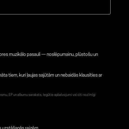
.
 autores muzikālo pasauli — noslēpumainu, plūstošu un
māta tiem, kuri ļaujas sajūtām un nebaidās klausīties ar
smu, EP un albumu saraksts, Iegūtie apbalvojumi vai citi nozīmīgi
as uzstāšanās reizēm.