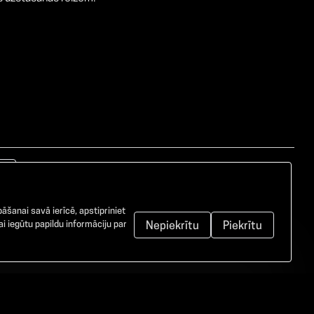
āšanai savā ierīcē, apstipriniet
i iegūtu papildu informāciju par
Nepiekrītu
Piekrītu