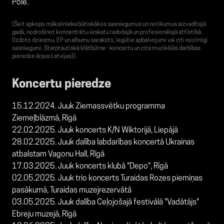
Pole.
(Šeit apkopo mākslinieka būtiskākos sasniegumus un notikumus aizvadītajā
gadā, nodrošinot koncentrētu ieskatu radošajā un profesionālajā attīstībā.
(Izdoto dziesmu, EP un albumu saraksts, Iegūtie apbalvojumi vai citi nozīmīgi
sasniegumi, Starptautiskā klātbūtne - koncertu un cita muzikālās darbības
pieredze ārpus Latvijas)).
Koncertu pieredze
15.12.2024. Juuk Ziemassvētku programma
Ziemeļblāzmā, Rīgā
22.02.2025. Juuk koncerts K/N Wiktorijā, Liepājā
28.02.2025. Juuk dalība labdarības koncertā Ukrainas
atbalstam Vagonu Hall, Rīgā
17.03.2025. Juuk koncerts klubā "Depo", Rīgā
02.05.2025. Juuk trio koncerts Turaidas Rozes piemiņas
pasākumā, Turaidas muzejrezervātā
03.05.2025. Juuk dalība Ceļojošajā festivālā "Vadātājs"
Ebreju muzejā, Rīgā